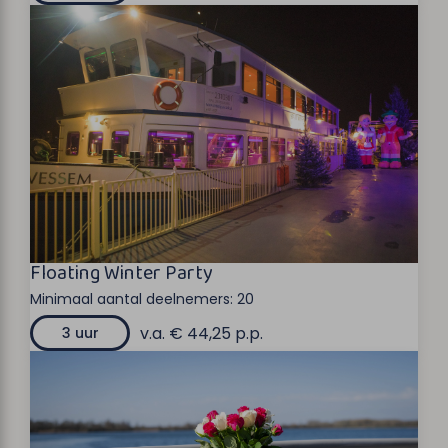
Floating Winter Party
Minimaal aantal deelnemers:
20
v.a. € 44,25 p.p.
3 uur