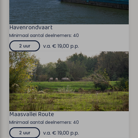
Havenrondvaart
Minimaal aantal deelnemers:
40
v.a. € 19,00 p.p.
2 uur
Maasvallei Route
Minimaal aantal deelnemers:
40
v.a. € 19,00 p.p.
2 uur