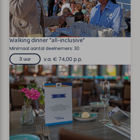
Walking dinner "all-inclusive"
Minimaal aantal deelnemers:
30
v.a. € 74,00 p.p.
3 uur