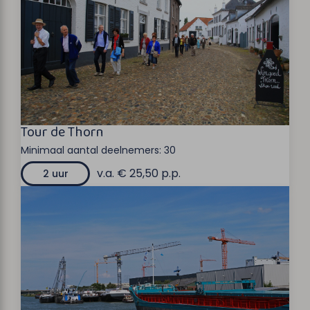
Tour de Thorn
Minimaal aantal deelnemers:
30
v.a. € 25,50 p.p.
2 uur