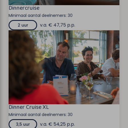
Dinnercruise
Minimaal aantal deelnemers:
30
v.a. € 47,75 p.p.
2 uur
Dinner Cruise XL
Minimaal aantal deelnemers:
30
v.a. € 54,25 p.p.
3,5 uur