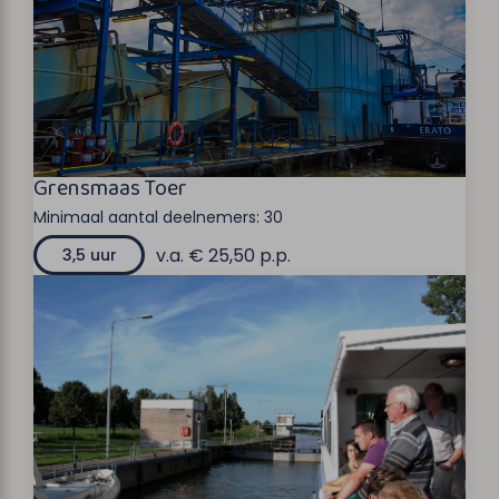
Grensmaas Toer
Minimaal aantal deelnemers:
30
v.a. € 25,50 p.p.
3,5 uur