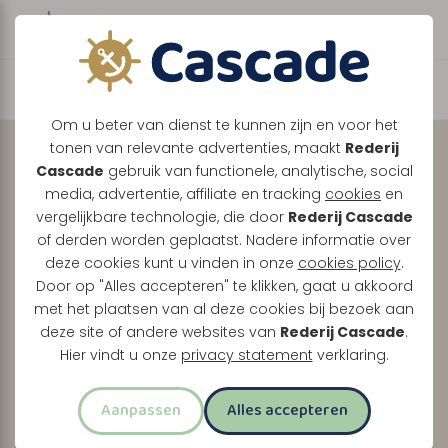
Boek direct je vaart
Ontdek de Maasplassen
Om u beter van dienst te kunnen zijn en voor het
tonen van relevante advertenties, maakt
Rederij
met uw
eigen
Cascade
gebruik van functionele, analytische, social
gezelschap, volledig
media, advertentie, affiliate en tracking
cookies
en
vergelijkbare technologie, die door
Rederij Cascade
naar wens.
of derden worden geplaatst. Nadere informatie over
deze cookies kunt u vinden in onze
cookies policy
.
Tussen Maasbracht, Thorn en Roermond vaart u
Door op "Alles accepteren" te klikken, gaat u akkoord
met het plaatsen van al deze cookies bij bezoek aan
samen door een prachtig Limburgs landschap.
deze site of andere websites van
Rederij Cascade
.
Of u nu kiest voor een relaxte boottocht of een
Hier vindt u onze
privacy statement
verklaring.
uitgebreid feestprogramma, wij maken er uw dag
van.
Aanpassen
Alles accepteren