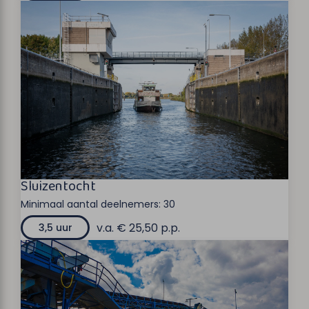
Sluizentocht
Minimaal aantal deelnemers:
30
v.a. € 25,50 p.p.
3,5 uur