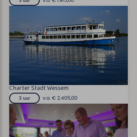
v.a. € 1.915,00
3 uur
Charter Stadt Wessem
v.a. € 2.405,00
3 uur