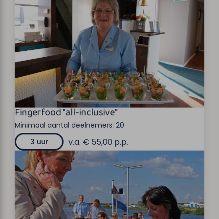
Fingerfood "all-inclusive"
Minimaal aantal deelnemers:
20
v.a. € 55,00 p.p.
3 uur