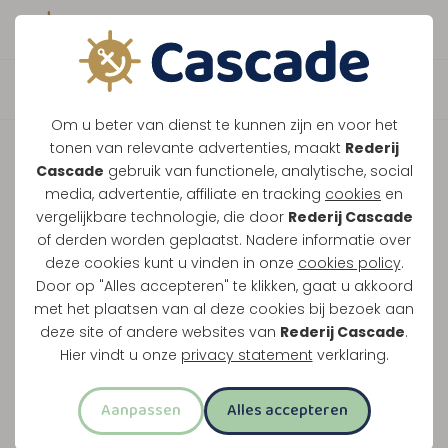
Boek direct je vaart
Contact &
Om u beter van dienst te kunnen zijn en voor het
tonen van relevante advertenties, maakt
Rederij
openingstijden
Cascade
gebruik van functionele, analytische, social
media, advertentie, affiliate en tracking
cookies
en
vergelijkbare technologie, die door
Rederij Cascade
Rederij Cascade
of derden worden geplaatst. Nadere informatie over
Cruise Terminal Maasbracht
deze cookies kunt u vinden in onze
cookies policy
.
(Tegenover) Havenstraat 21
Door op "Alles accepteren" te klikken, gaat u akkoord
6051 CS Maasbracht
met het plaatsen van al deze cookies bij bezoek aan
deze site of andere websites van
Rederij Cascade
.
+31 (0) 475 - 461 574
Hier vindt u onze
privacy statement
verklaring.
info@rederijcascade.nl
Aanpassen
Alles accepteren
Een routeplanner en plattegrond van alle
vertrekplaatsen vindt u op de