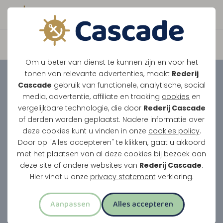
Boek direct je vaart
Heeft u iets specials in
Om u beter van dienst te kunnen zijn en voor het
tonen van relevante advertenties, maakt
Rederij
gedachten?
Of heeft u
Cascade
gebruik van functionele, analytische, social
juist meerdere
media, advertentie, affiliate en tracking
cookies
en
vergelijkbare technologie, die door
Rederij Cascade
interessante opties
of derden worden geplaatst. Nadere informatie over
deze cookies kunt u vinden in onze
cookies policy
.
gezien, die u graag in een
Door op "Alles accepteren" te klikken, gaat u akkoord
met het plaatsen van al deze cookies bij bezoek aan
arrangement zou willen
deze site of andere websites van
Rederij Cascade
.
Hier vindt u onze
privacy statement
verklaring.
combineren?
Aanpassen
Alles accepteren
Voor gezelschappen kunnen we exclusieve
happenings op het water ontwikkelen en