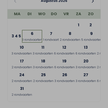
Augustus 2026
MA
DI
WO
DO
VR
ZA
ZO
1
2
6
7
8
9
3
4
5
3 rondvaarten
1 rondvaart
2 rondvaarten
5 rondvaarten
10
11
12
13
1
3 rondvaarten
3 rondvaarten
6 rondvaarten
6 rondvaarten
2 rondv
17
18
19
20
2
2 rondvaarten
3 rondvaarten
6 rondvaarten
3 rondvaarten
2 rondv
24
25
26
27
2
2 rondvaarten
2 rondvaarten
3 rondvaarten
3 rondvaarten
6 rondv
31
2 rondvaarten