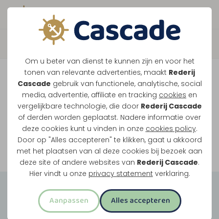
Boek direct je vaart
Vaar je mee over de
Om u beter van dienst te kunnen zijn en voor het
Maasplassen?
tonen van relevante advertenties, maakt
Rederij
Cascade
gebruik van functionele, analytische, social
Ondanks de lage waterstanden gaan
media, advertentie, affiliate en tracking
cookies
en
vergelijkbare technologie, die door
Rederij Cascade
onze vaarten gewoon door.
of derden worden geplaatst. Nadere informatie over
deze cookies kunt u vinden in onze
cookies policy
.
Door op "Alles accepteren" te klikken, gaat u akkoord
Bekijk onze rondvaarten
met het plaatsen van al deze cookies bij bezoek aan
deze site of andere websites van
Rederij Cascade
.
Hier vindt u onze
privacy statement
verklaring.
Groepsuitjes
Aanpassen
Alles accepteren