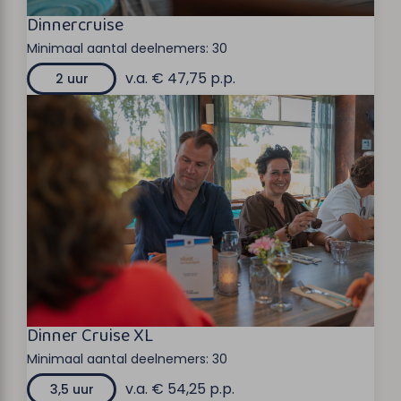
Dinnercruise
Minimaal aantal deelnemers:
30
v.a. € 47,75 p.p.
2 uur
Dinner Cruise XL
Minimaal aantal deelnemers:
30
v.a. € 54,25 p.p.
3,5 uur