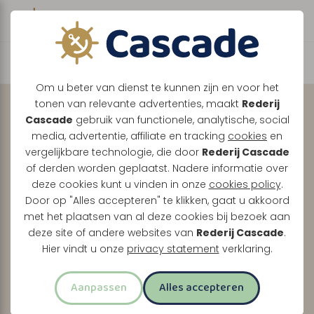
Boek direct je vaart
Ontdek de Maasplassen
Om u beter van dienst te kunnen zijn en voor het
tonen van relevante advertenties, maakt
Rederij
met uw
eigen
Cascade
gebruik van functionele, analytische, social
gezelschap, volledig
media, advertentie, affiliate en tracking
cookies
en
vergelijkbare technologie, die door
Rederij Cascade
naar wens.
of derden worden geplaatst. Nadere informatie over
deze cookies kunt u vinden in onze
cookies policy
.
Tussen Maasbracht, Thorn en Roermond vaart u
Door op "Alles accepteren" te klikken, gaat u akkoord
met het plaatsen van al deze cookies bij bezoek aan
samen door een prachtig Limburgs landschap.
deze site of andere websites van
Rederij Cascade
.
Of u nu kiest voor een relaxte boottocht of een
Hier vindt u onze
privacy statement
verklaring.
uitgebreid feestprogramma, wij maken er uw dag
van.
Aanpassen
Alles accepteren