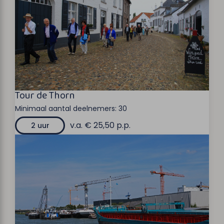
Tour de Thorn
Minimaal aantal deelnemers:
30
v.a. € 25,50 p.p.
2 uur