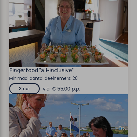
Fingerfood "all-inclusive"
Minimaal aantal deelnemers:
20
v.a. € 55,00 p.p.
3 uur