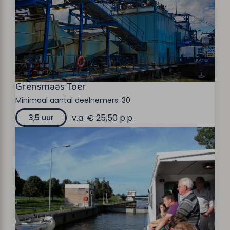
Grensmaas Toer
Minimaal aantal deelnemers:
30
v.a. € 25,50 p.p.
3,5 uur