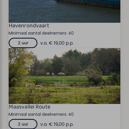
Havenrondvaart
Minimaal aantal deelnemers:
40
v.a. € 19,00 p.p.
2 uur
Maasvallei Route
Minimaal aantal deelnemers:
40
v.a. € 19,00 p.p.
2 uur