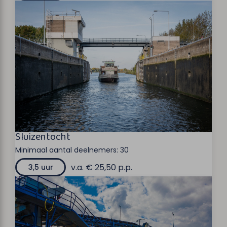
Sluizentocht
Minimaal aantal deelnemers:
30
v.a. € 25,50 p.p.
3,5 uur