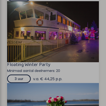
Floating Winter Party
Minimaal aantal deelnemers:
20
v.a. € 44,25 p.p.
3 uur