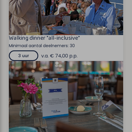
Walking dinner "all-inclusive"
Minimaal aantal deelnemers:
30
v.a. € 74,00 p.p.
3 uur