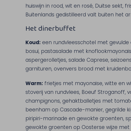
huiswijn in rood, wit en rosé, Duitse sekt, 
Buitenlands gedistilleerd valt buiten het
Het dinerbuffet
Koud:
een rundvleesschotel met gevulde e
bosui, pastasalade met knoflookmayonaise
aspergerolletjes, salade Caprese, seizoe
garnituren, ovenvers brood met kruidenbo
Warm:
frietjes met mayonaise, witte en wi
stoverij van rundvlees, Boeuf Stroganoff
champignons, gehaktballetjes met tomate
beenham op Cascade-manier, gegrilde kipfi
piripiri-marinade en gewokte groenten, spa
gewokte groenten op Oosterse wijze met 