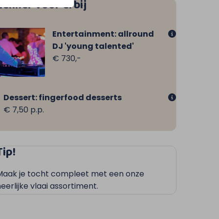
Lekker voor erbij
Entertainment: allround
DJ 'young talented'
€ 730,-
Dessert: fingerfood desserts
€ 7,50 p.p.
Tip!
Maak je tocht compleet met een onze
eerlijke vlaai assortiment.