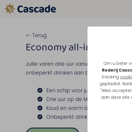
Terug
Economy all-inclusive d
Om u beter va
Jullie varen drie uur vanuit Maasbracht op 
Rederij Casc
onbeperkt drinken aan boord.
tracking
cooki
geplaatst. Nad
Een schip voor jullie groep
"Alles accepter
aan deze site
Drie uur op de Maasplassen
Koud en warm buffet aan boord
Onbeperkt drinken inbegrepen