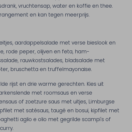
frisdrank, vruchtensap, water en koffie en thee.
 arrangement en kan tegen meerprijs.
itjes, aardappelsalade met verse bieslook en
, rode peper, olijven en feta, ham-
nssalade, rauwkostsalades, bladsalade met
ter, bruschetta en truffelmayonaise.
lde rijst en drie warme gerechten. Kies uit
, varkenslende met roomsaus en verse
nsaus of zoetzure saus met uitjes, Limburgse
let met satésaus, taugé en bosui, kipfilet met
ghetti aglio e olio met gegrilde scampi's of
curry.