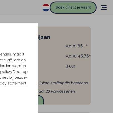
Boek direct je vaart
Onze staffelprijzen
2 jr en ouder
v.a. € 65,-*
tenties, maakt
ind 4 t/m 11 jr
v.a. € 45,75*
e, affiliate en
derden worden
Duur
3 uur
policy
. Door op
 bij 120+ personen
okies bij bezoek
ij aanvraag wordt de juiste staffelprijs berekend.
vacy statement
e boeken voor minimaal 20 volwassenen.
Offerte aanvragen