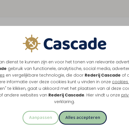
inercruise
1
n dienst te kunnen zijn en voor het tonen van relevante adver
een schip voor jullie alleen, met buffet en
K
ade
gebruik van functionele, analytische, social media, advertenti
es
en vergelijkbare technologie, die door
Rederij Cascade
of 
ere informatie over deze cookies kunt u vinden in onze
cookies 
*
en" te klikken, gaat u akkoord met het plaatsen van al deze co
B
 of andere websites van
Rederij Cascade
. Hier vindt u onze
pri
verklaring.
T
Aanpassen
Alles accepteren