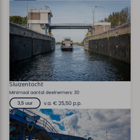
Sluizentocht
Minimaal aantal deelnemers:
30
v.a. € 25,50 p.p.
3,5 uur