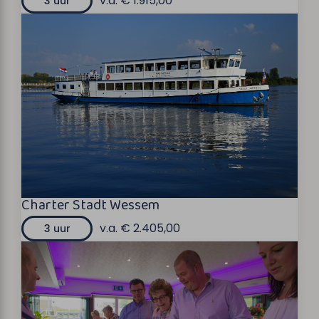
v.a. € 1.915,00
3 uur
Charter Stadt Wessem
v.a. € 2.405,00
3 uur