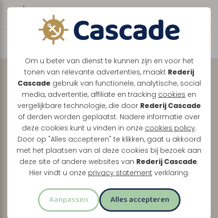
Boek direct je vaart
Ontdek de Maasplassen
Om u beter van dienst te kunnen zijn en voor het
tonen van relevante advertenties, maakt
Rederij
met uw
eigen
Cascade
gebruik van functionele, analytische, social
gezelschap, volledig
media, advertentie, affiliate en tracking
cookies
en
vergelijkbare technologie, die door
Rederij Cascade
naar wens.
of derden worden geplaatst. Nadere informatie over
deze cookies kunt u vinden in onze
cookies policy
.
Tussen Maasbracht, Thorn en Roermond vaart u
Door op "Alles accepteren" te klikken, gaat u akkoord
met het plaatsen van al deze cookies bij bezoek aan
samen door een prachtig Limburgs landschap.
deze site of andere websites van
Rederij Cascade
.
Of u nu kiest voor een relaxte boottocht of een
Hier vindt u onze
privacy statement
verklaring.
uitgebreid feestprogramma, wij maken er uw dag
van.
Aanpassen
Alles accepteren