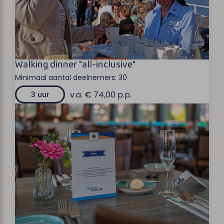
Walking dinner "all-inclusive"
Minimaal aantal deelnemers:
30
v.a. € 74,00 p.p.
3 uur