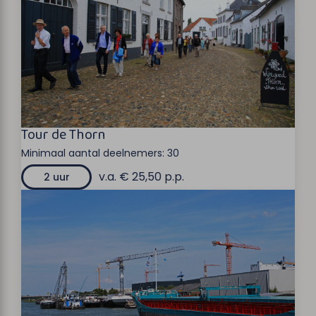
Tour de Thorn
Minimaal aantal deelnemers:
30
v.a. € 25,50 p.p.
2 uur