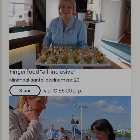
Fingerfood "all-inclusive"
Minimaal aantal deelnemers:
20
v.a. € 55,00 p.p.
3 uur