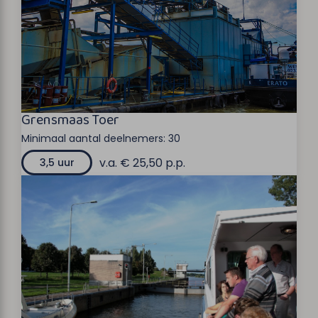
Grensmaas Toer
Minimaal aantal deelnemers:
30
v.a. € 25,50 p.p.
3,5 uur