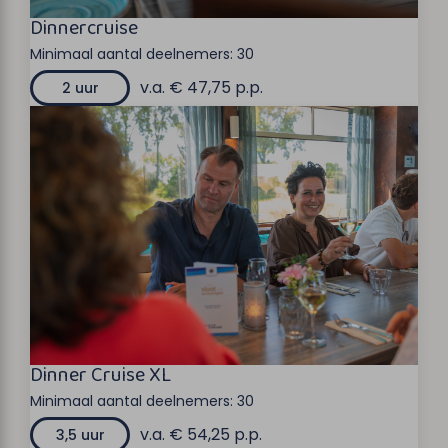
Dinnercruise
Minimaal aantal deelnemers:
30
v.a. € 47,75 p.p.
2 uur
Dinner Cruise XL
Minimaal aantal deelnemers:
30
v.a. € 54,25 p.p.
3,5 uur