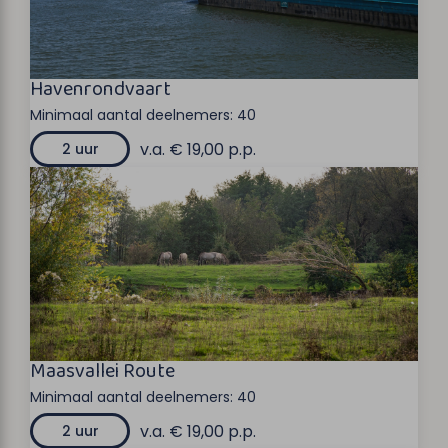
Havenrondvaart
Minimaal aantal deelnemers:
40
v.a. € 19,00 p.p.
2 uur
Maasvallei Route
Minimaal aantal deelnemers:
40
v.a. € 19,00 p.p.
2 uur