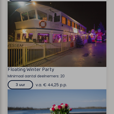
Floating Winter Party
Minimaal aantal deelnemers:
20
v.a. € 44,25 p.p.
3 uur