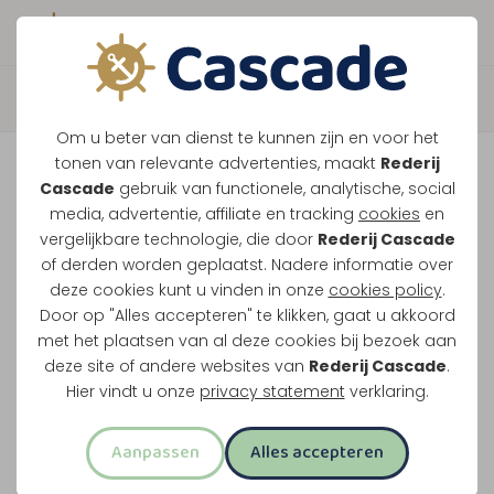
Boek direct je vaart
Terug
Om u beter van dienst te kunnen zijn en voor het
Walking dinner op het
tonen van relevante advertenties, maakt
Rederij
Cascade
gebruik van functionele, analytische, social
water
media, advertentie, affiliate en tracking
cookies
en
vergelijkbare technologie, die door
Rederij Cascade
of derden worden geplaatst. Nadere informatie over
deze cookies kunt u vinden in onze
cookies policy
.
Een schip voor jullie groep
Door op "Alles accepteren" te klikken, gaat u akkoord
Drie uur varen
met het plaatsen van al deze cookies bij bezoek aan
Verschillende klassieke gerechten
deze site of andere websites van
Rederij Cascade
.
Drankjes inbegrepen
Hier vindt u onze
privacy statement
verklaring.
Offerte aanvragen
Aanpassen
Alles accepteren