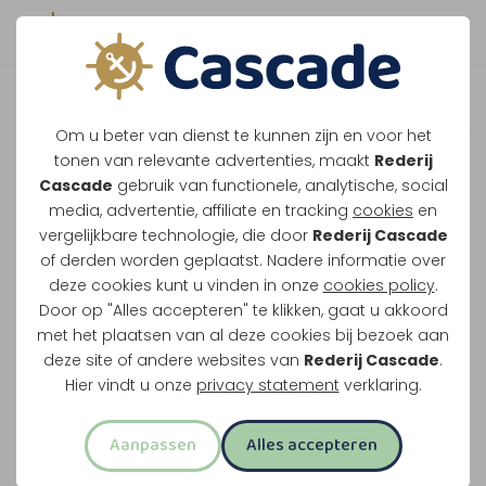
Boek direct je vaart
Om u beter van dienst te kunnen zijn en voor het
tonen van relevante advertenties, maakt
Rederij
Cascade
gebruik van functionele, analytische, social
media, advertentie, affiliate en tracking
cookies
en
vergelijkbare technologie, die door
Rederij Cascade
of derden worden geplaatst. Nadere informatie over
deze cookies kunt u vinden in onze
cookies policy
.
Door op "Alles accepteren" te klikken, gaat u akkoord
met het plaatsen van al deze cookies bij bezoek aan
Vernieuwde High Tea!
deze site of andere websites van
Rederij Cascade
.
Hier vindt u onze
privacy statement
verklaring.
Stap aan boord voor een Luxe High Tea op de
Aanpassen
Alles accepteren
Maas!