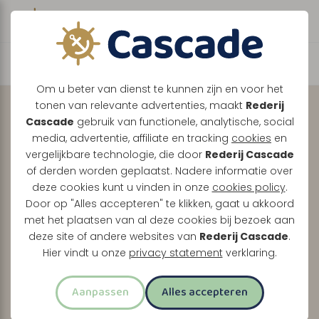
Boek direct je vaart
Ontdek de Maasplassen
Om u beter van dienst te kunnen zijn en voor het
tonen van relevante advertenties, maakt
Rederij
met uw
eigen
Cascade
gebruik van functionele, analytische, social
gezelschap, volledig
media, advertentie, affiliate en tracking
cookies
en
vergelijkbare technologie, die door
Rederij Cascade
naar wens.
of derden worden geplaatst. Nadere informatie over
deze cookies kunt u vinden in onze
cookies policy
.
Tussen Maasbracht, Thorn en Roermond vaart u
Door op "Alles accepteren" te klikken, gaat u akkoord
met het plaatsen van al deze cookies bij bezoek aan
samen door een prachtig Limburgs landschap.
deze site of andere websites van
Rederij Cascade
.
Of u nu kiest voor een relaxte boottocht of een
Hier vindt u onze
privacy statement
verklaring.
uitgebreid feestprogramma, wij maken er uw dag
van.
Aanpassen
Alles accepteren