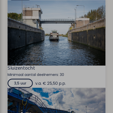
Sluizentocht
Minimaal aantal deelnemers:
30
v.a. € 25,50 p.p.
3,5 uur