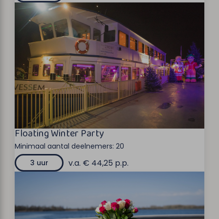
Floating Winter Party
Minimaal aantal deelnemers:
20
v.a. € 44,25 p.p.
3 uur