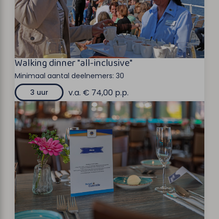
Walking dinner "all-inclusive"
Minimaal aantal deelnemers:
30
v.a. € 74,00 p.p.
3 uur