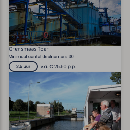
Grensmaas Toer
Minimaal aantal deelnemers:
30
v.a. € 25,50 p.p.
3,5 uur