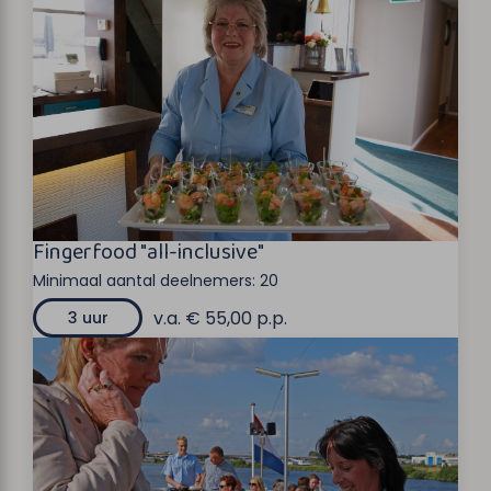
Fingerfood "all-inclusive"
Minimaal aantal deelnemers:
20
v.a. € 55,00 p.p.
3 uur