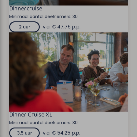
Dinnercruise
Minimaal aantal deelnemers:
30
v.a. € 47,75 p.p.
2 uur
Dinner Cruise XL
Minimaal aantal deelnemers:
30
v.a. € 54,25 p.p.
3,5 uur