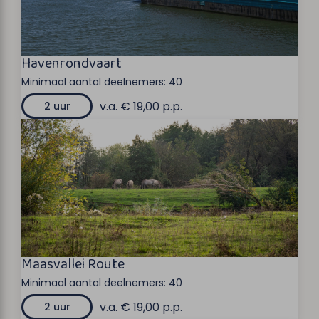
Havenrondvaart
Minimaal aantal deelnemers:
40
v.a. € 19,00 p.p.
2 uur
Maasvallei Route
Minimaal aantal deelnemers:
40
v.a. € 19,00 p.p.
2 uur