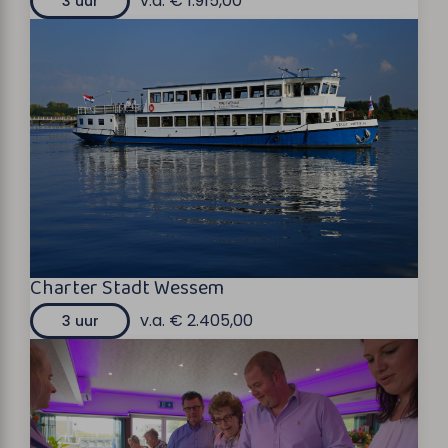
v.a. € 1.915,00
3 uur
Charter Stadt Wessem
v.a. € 2.405,00
3 uur