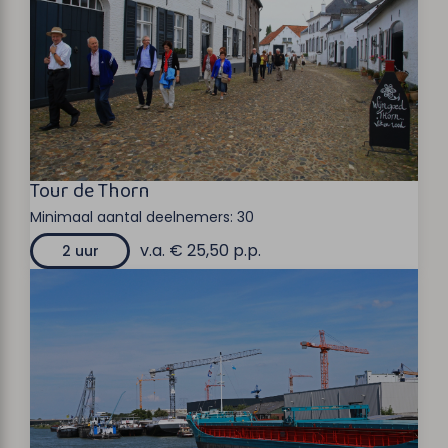
Tour de Thorn
Minimaal aantal deelnemers:
30
v.a. € 25,50 p.p.
2 uur