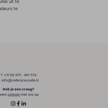
sie uit te
adeurs te
T. +31 (0) 475 - 461 574
. info@rederijcascade.nl
Heb je een vraag?
eem
contact
met ons op.