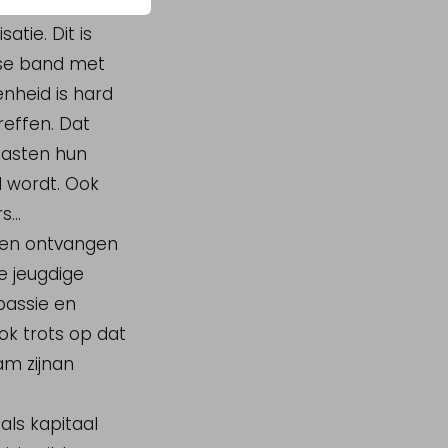
nst van de
tie. Dit is
kse band met
nheid is hard
effen. Dat
gasten hun
d wordt. Ook
...
mogen ontvangen
e jeugdige
 passie en
ok trots op dat
am zijnan
als kapitaal