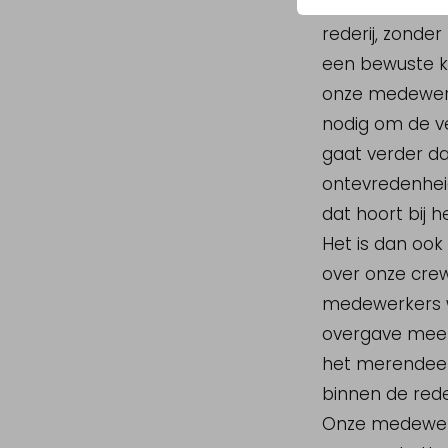
Een ding hebbe
rederij, zonde
een bewuste ke
onze medewerk
nodig om de v
gaat verder da
ontevredenheid
dat hoort bij 
Het is dan ook 
over onze crew
medewerkers we
overgave mee o
het merendeel 
binnen de rede
Onze medewerke