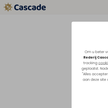
Cascade
Een van de gro
Inmiddels zor
Om u beter va
Rederij Casc
oud - dat alle
tracking
cooki
bestaat uit na
geplaatst. Nad
varen maar oo
"Alles accepter
aan deze site
er een kerntea
en geven tijde
krachten, die
een andere ba