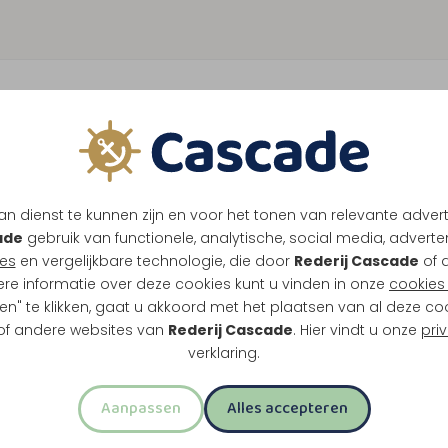
 crew
te geheimen achter het succes van de rederij is de 
gt een team van meer dan 30 medewerkers - een mi
n dienst te kunnen zijn en voor het tonen van relevante adver
ade
gebruik van functionele, analytische, social media, advertenti
 processen binnen het bedrijf tot in de puntjes verlo
es
en vergelijkbare technologie, die door
Rederij Cascade
of 
utische medewerkers, die niet alleen verantwoordelijk
ere informatie over deze cookies kunt u vinden in onze
cookies 
k zorgdragen voor het onderhoud aan de schepen. 
en" te klikken, gaat u akkoord met het plaatsen van al deze co
 of andere websites van
Rederij Cascade
. Hier vindt u onze
pri
m binnen de horeca, die zorgt voor de inkopen en 
verklaring.
ns de boottochten en events leiding aan een team va
 werken op oproepbasis en hun job combineren met e
Aanpassen
Alles accepteren
an of maatschappelijke functie.