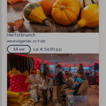
Herfstbrunch
eerstvolgende:
zo 11 okt.
v.a. € 54,00 p.p.
3,5 uur