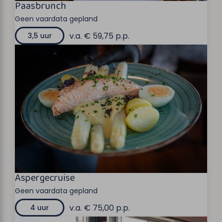
Paasbrunch
Geen vaardata gepland
v.a. € 59,75 p.p.
3,5 uur
Aspergecruise
Geen vaardata gepland
v.a. € 75,00 p.p.
4 uur