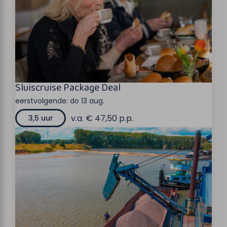
Sluiscruise Package Deal
eerstvolgende:
do 13 aug.
v.a. € 47,50 p.p.
3,5 uur