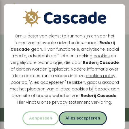
Boek direct je vaart
Vaar met ons mee over
Om u beter van dienst te kunnen zijn en voor het
tonen van relevante advertenties, maakt
Rederij
de Maasplassen
Cascade
gebruik van functionele, analytische, social
media, advertentie, affiliate en tracking
cookies
en
Tussen Maasbracht, Thorn en Roermond ontdek
vergelijkbare technologie, die door
Rederij Cascade
je een landschap vol historie, natuur en levendige
of derden worden geplaatst. Nadere informatie over
oevers. Elke vaart brengt je langs verrassende
deze cookies kunt u vinden in onze
cookies policy
.
plekken, van stille plassen tot bruisende
Door op "Alles accepteren" te klikken, gaat u akkoord
met het plaatsen van al deze cookies bij bezoek aan
stadskernen.
deze site of andere websites van
Rederij Cascade
.
Hier vindt u onze
privacy statement
verklaring.
Filter
Aanpassen
Alles accepteren