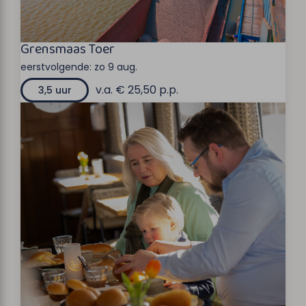
Grensmaas Toer
eerstvolgende:
zo 9 aug.
v.a. € 25,50 p.p.
3,5 uur