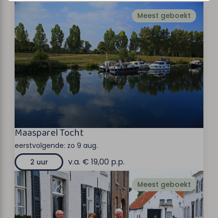
Meest geboekt
Maasparel Tocht
eerstvolgende:
zo 9 aug.
v.a. € 19,00 p.p.
2 uur
Meest geboekt