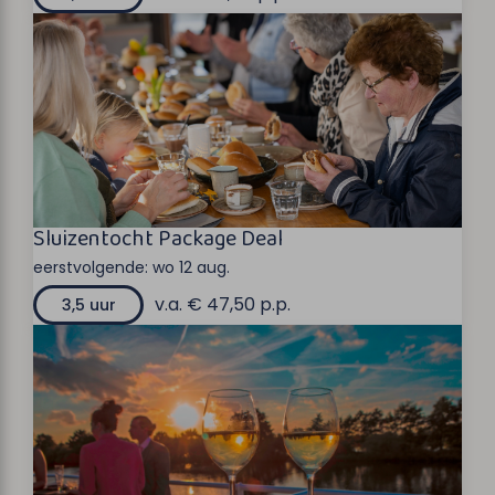
Sluizentocht Package Deal
eerstvolgende:
wo 12 aug.
v.a. € 47,50 p.p.
3,5 uur