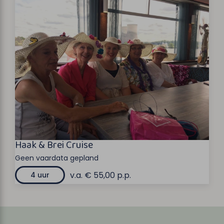
Haak & Brei Cruise
Geen vaardata gepland
v.a. € 55,00 p.p.
4 uur