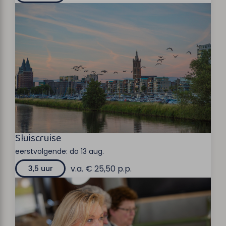
Sluiscruise
eerstvolgende:
do 13 aug.
v.a. € 25,50 p.p.
3,5 uur