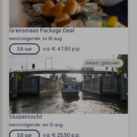
Grensmaas Package Deal
eerstvolgende:
zo 16 aug.
v.a. € 47,50 p.p.
3,5 uur
Meest geboekt
Sluizentocht
eerstvolgende:
wo 12 aug.
v.a. € 25,50 p.p.
3,5 uur