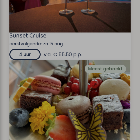
Sunset Cruise
eerstvolgende:
za 15 aug.
v.a. € 55,50 p.p.
4 uur
Meest geboekt