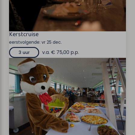
Kerstcruise
eerstvolgende:
vr 25 dec.
v.a. € 75,00 p.p.
3 uur