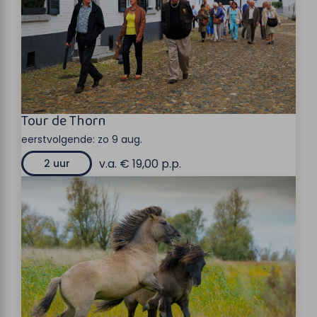
Tour de Thorn
eerstvolgende:
zo 9 aug.
v.a. € 19,00 p.p.
2 uur