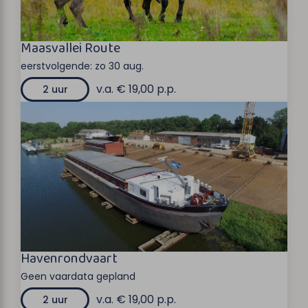
Maasvallei Route
eerstvolgende:
zo 30 aug.
v.a. € 19,00 p.p.
2 uur
Havenrondvaart
Geen vaardata gepland
v.a. € 19,00 p.p.
2 uur