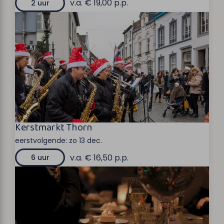
v.a. € 19,00 p.p.
2 uur
Kerstmarkt Thorn
eerstvolgende:
zo 13 dec.
v.a. € 16,50 p.p.
6 uur