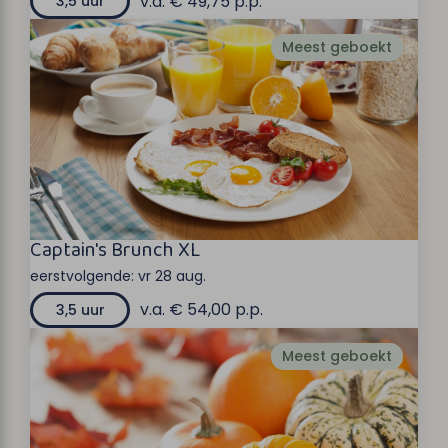
v.a. € 49,75 p.p.
3,5 uur
Meest geboekt
Captain's Brunch XL
eerstvolgende:
vr 28 aug.
v.a. € 54,00 p.p.
3,5 uur
Meest geboekt