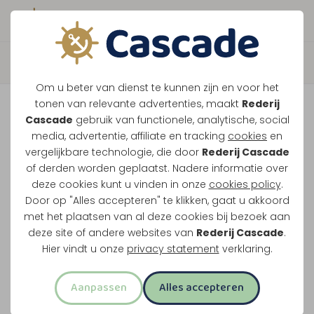
Boek direct je vaart
Terug
Om u beter van dienst te kunnen zijn en voor het
Captain's Brunch XL
tonen van relevante advertenties, maakt
Rederij
Cascade
gebruik van functionele, analytische, social
media, advertentie, affiliate en tracking
cookies
en
Brunch terwijl de Maasplassen voorbijschuiven.
vergelijkbare technologie, die door
Rederij Cascade
of derden worden geplaatst. Nadere informatie over
Vanuit Maasbracht vaar je met een van onze 3,5-
deze cookies kunt u vinden in onze
cookies policy
.
uur durende rondvaarten.
Door op "Alles accepteren" te klikken, gaat u akkoord
met het plaatsen van al deze cookies bij bezoek aan
Brunchbuffet aan boord
deze site of andere websites van
Rederij Cascade
.
Drieënhalf uur uur varen met Captain's
Hier vindt u onze
privacy statement
verklaring.
Brunch
Aanpassen
Alles accepteren
Koffie en thee tijdens brunch inbegrepen
Geef je dieetwensen door bij het boeken