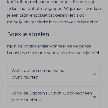
Koffie, thee, melk, appelsap en jus d'orange zijn
tijdens het buffet inbegrepen. Wil je meer, dan kun
je een drankenpakket bijboeken. Het is ook
mogelijk om ter plekke losse drankjes te bestellen.
Boek je stoelen
Kijk in de vaarkalender wanneer de volgende
brunch op het water vertrekt en reserveer je tafel.
Wat staat er allemaal op het
brunchbuffet?
Tijdens de Captain’s Brunch geniet je van
Kan ik de Captain's Brunch XL ook voor een
een uitgebreid buffet met broodjes,
groep boeken?
vleeswaren, kazen, salades, gerookte zalm
en warme gerechten zoals soep, een