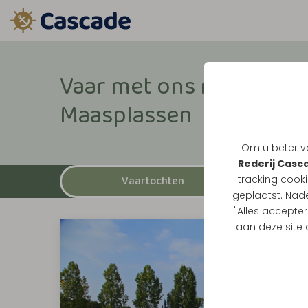
Vaar met ons mee over 
Maasplassen
Om u beter va
Rederij Casc
tracking
cooki
Vaartochten
geplaatst. Nad
"Alles accepter
aan deze site