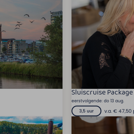
Sluiscruise Package
eerstvolgende:
do 13 aug.
v.a. € 47,50 
3,5 uur