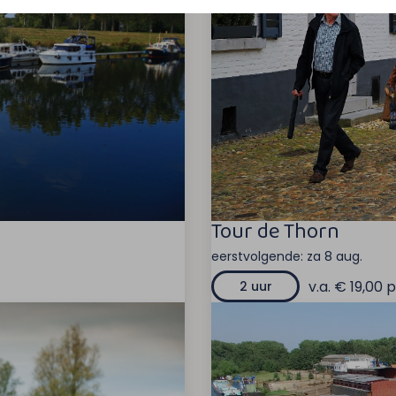
Tour de Thorn
eerstvolgende:
za 8 aug.
v.a. € 19,00 p
2 uur