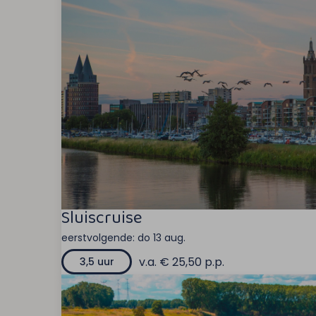
Sluiscruise
eerstvolgende:
do 13 aug.
v.a. € 25,50 p.p.
3,5 uur