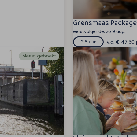
Grensmaas Package
eerstvolgende:
zo 9 aug.
v.a. € 47,50 
3,5 uur
Meest geboekt