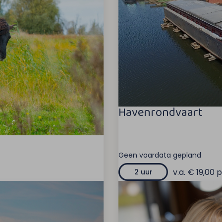
Havenrondvaart
Geen vaardata gepland
v.a. € 19,00 p
2 uur