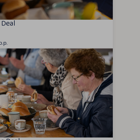
 Deal
p.p.