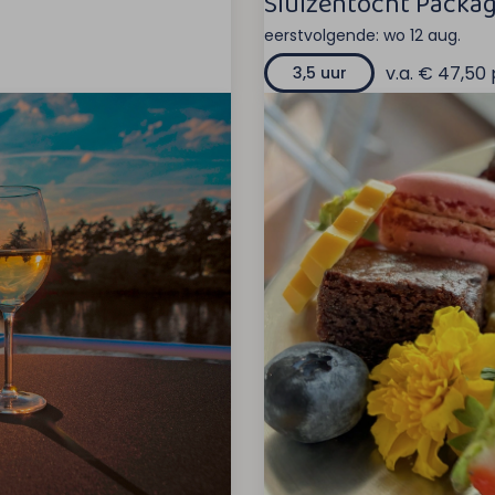
Sluizentocht Packag
eerstvolgende:
wo 12 aug.
v.a. € 47,50 
3,5 uur