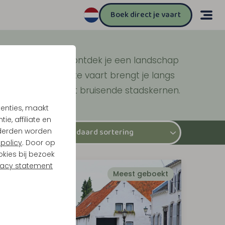
Boek direct je vaart
rn en Roermond ontdek je een landschap
evendige oevers. Elke vaart brengt je langs
 stille plassen tot bruisende stadskernen.
tenties, maakt
e, affiliate en
derden worden
policy
. Door op
okies bij bezoek
vacy statement
Meest geboekt