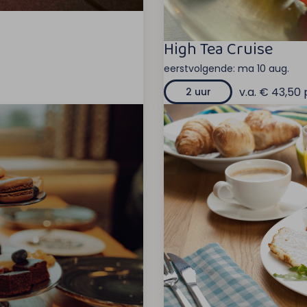
High Tea Cruise
eerstvolgende:
ma 10 aug.
v.a. € 43,50 
2 uur