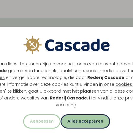
de
Tussen Maasbracht, Tho
vol historie, natuur en l
verrassende plekken, van
n dienst te kunnen zijn en voor het tonen van relevante adver
ade
gebruik van functionele, analytische, social media, advertenti
es
en vergelijkbare technologie, die door
Rederij Cascade
of 
Eten & Drinken
Seizoensspecials
ere informatie over deze cookies kunt u vinden in onze
cookies 
en" te klikken, gaat u akkoord met het plaatsen van al deze co
 of andere websites van
Rederij Cascade
. Hier vindt u onze
pri
Meest geboekt
verklaring.
Aanpassen
Alles accepteren