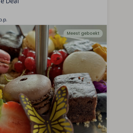
e Deal
p.p.
Meest geboekt