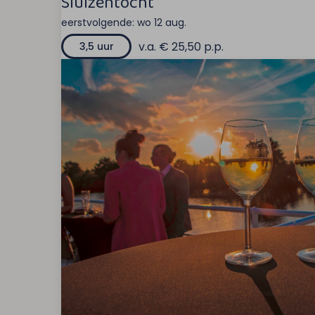
Sluizentocht
eerstvolgende:
wo 12 aug.
v.a. € 25,50 p.p.
3,5 uur