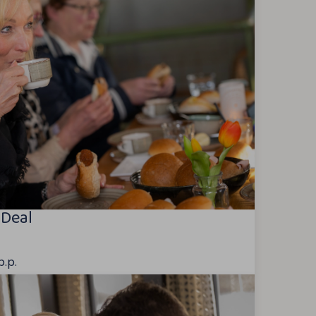
 Deal
p.p.