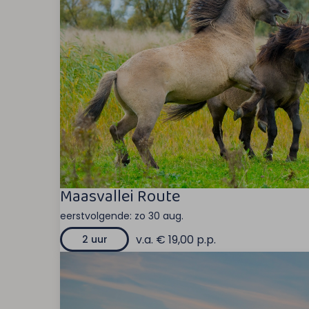
Maasvallei Route
eerstvolgende:
zo 30 aug.
v.a. € 19,00 p.p.
2 uur