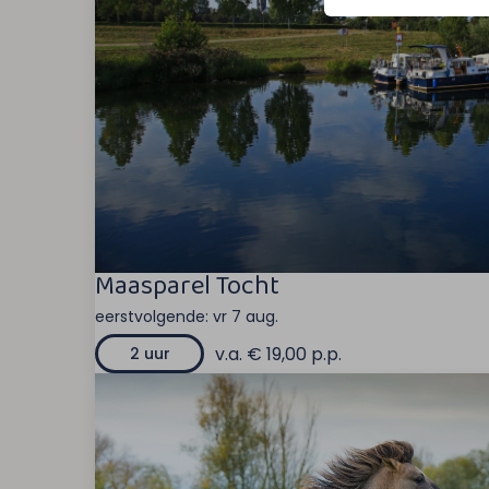
Maasparel Tocht
eerstvolgende:
vr 7 aug.
v.a. € 19,00 p.p.
2 uur