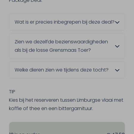
Package Deal.
Wat is er precies inbegrepen bij deze deal?
Naast de rondvaart krijg je zachte kadetjes
Zien we dezelfde bezienswaardigheden
met ham of kaas, een broodje kroket, en de
als bij de losse Grensmaas Toer?
keuze tussen Limburgse vlaai of
bittergarnituur. Daarbij horen ook 2
Ja, het is exact dezelfde rondvaart. Het
consumpties naar keuze, met uitzondering
Welke dieren zien we tijdens deze tocht?
enige verschil is dat bij deze Package Deal
van buitenlands gedistilleerd.
de catering al bij de prijs inbegrepen zit.
Langs de oevers van de Grensmaas grazen
Gallowayrunderen en Konikpaarden. Met
TIP
een beetje geluk zie je ook sporen van
Kies bij het reserveren tussen Limburgse vlaai met
bevers in de vorm van afgeknaagde bomen.
koffie of thee en een bittergarnituur.