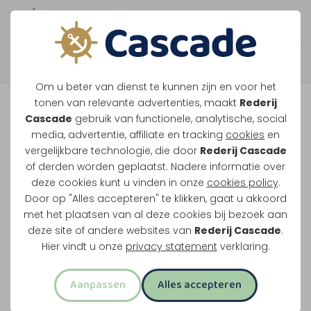
Boek direct je vaart
Terug
Om u beter van dienst te kunnen zijn en voor het
Grensmaas Package Deal
tonen van relevante advertenties, maakt
Rederij
Cascade
gebruik van functionele, analytische, social
media, advertentie, affiliate en tracking
cookies
en
Vaar door het grensgebied met lunch, Limburgse
vergelijkbare technologie, die door
Rederij Cascade
of derden worden geplaatst. Nadere informatie over
vlaai of bittergarnituur en drankjes aan boord.
deze cookies kunt u vinden in onze
cookies policy
.
Onderweg zie je Koningsteen en De Spaanjerd.
Door op "Alles accepteren" te klikken, gaat u akkoord
met het plaatsen van al deze cookies bij bezoek aan
Lunch en drankjes inbegrepen
deze site of andere websites van
Rederij Cascade
.
Drieënhalf uur uur varen
Hier vindt u onze
privacy statement
verklaring.
Langs Koningsteen en De Spaanjerd
Aanpassen
Alles accepteren
Pannenkoek voor kinderen