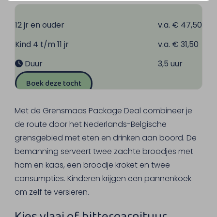
12 jr en ouder
v.a. € 47,50
Kind 4 t/m 11 jr
v.a. € 31,50
Duur
3,5 uur
Boek deze tocht
Met de Grensmaas Package Deal combineer je
de route door het Nederlands-Belgische
grensgebied met eten en drinken aan boord. De
bemanning serveert twee zachte broodjes met
ham en kaas, een broodje kroket en twee
consumpties. Kinderen krijgen een pannenkoek
om zelf te versieren.
Kies vlaai of bittergarnituur