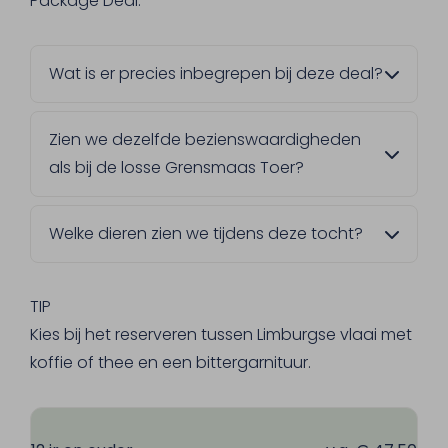
Package Deal.
Wat is er precies inbegrepen bij deze deal?
Naast de rondvaart krijg je zachte kadetjes
Zien we dezelfde bezienswaardigheden
met ham of kaas, een broodje kroket, en de
als bij de losse Grensmaas Toer?
keuze tussen Limburgse vlaai of
bittergarnituur. Daarbij horen ook 2
Ja, het is exact dezelfde rondvaart. Het
consumpties naar keuze, met uitzondering
Welke dieren zien we tijdens deze tocht?
enige verschil is dat bij deze Package Deal
van buitenlands gedistilleerd.
de catering al bij de prijs inbegrepen zit.
Langs de oevers van de Grensmaas grazen
Gallowayrunderen en Konikpaarden. Met
TIP
een beetje geluk zie je ook sporen van
Kies bij het reserveren tussen Limburgse vlaai met
bevers in de vorm van afgeknaagde bomen.
koffie of thee en een bittergarnituur.