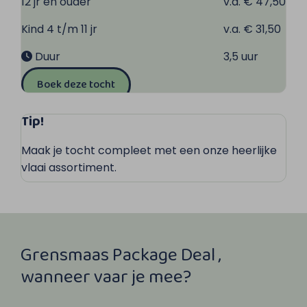
12 jr en ouder
v.a. € 47,50
Kind 4 t/m 11 jr
v.a. € 31,50
Duur
3,5 uur
Boek deze tocht
Tip!
Maak je tocht compleet met een onze heerlijke
vlaai assortiment.
Grensmaas Package Deal ,
wanneer vaar je mee?