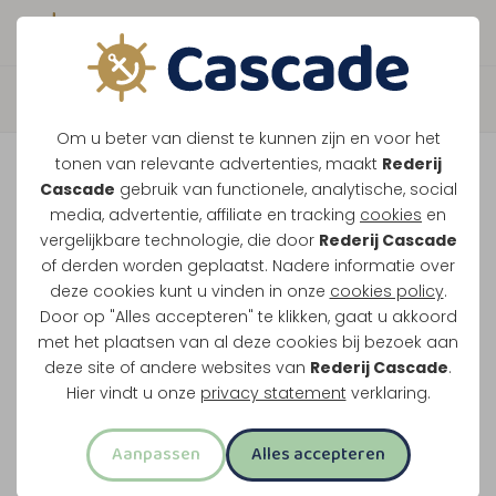
Boek direct je vaart
Terug
Om u beter van dienst te kunnen zijn en voor het
Grensmaas Package Deal
tonen van relevante advertenties, maakt
Rederij
Cascade
gebruik van functionele, analytische, social
media, advertentie, affiliate en tracking
cookies
en
Vaar door het grensgebied met lunch, Limburgse
vergelijkbare technologie, die door
Rederij Cascade
of derden worden geplaatst. Nadere informatie over
vlaai of bittergarnituur en drankjes aan boord.
deze cookies kunt u vinden in onze
cookies policy
.
Onderweg zie je Koningsteen en De Spaanjerd.
Door op "Alles accepteren" te klikken, gaat u akkoord
met het plaatsen van al deze cookies bij bezoek aan
Lunch en drankjes inbegrepen
deze site of andere websites van
Rederij Cascade
.
Drieënhalf uur uur varen
Hier vindt u onze
privacy statement
verklaring.
Langs Koningsteen en De Spaanjerd
Aanpassen
Alles accepteren
Pannenkoek voor kinderen