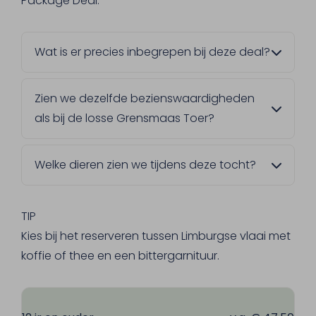
Package Deal.
Wat is er precies inbegrepen bij deze deal?
Naast de rondvaart krijg je zachte kadetjes
Zien we dezelfde bezienswaardigheden
met ham of kaas, een broodje kroket, en de
als bij de losse Grensmaas Toer?
keuze tussen Limburgse vlaai of
bittergarnituur. Daarbij horen ook 2
Ja, het is exact dezelfde rondvaart. Het
consumpties naar keuze, met uitzondering
Welke dieren zien we tijdens deze tocht?
enige verschil is dat bij deze Package Deal
van buitenlands gedistilleerd.
de catering al bij de prijs inbegrepen zit.
Langs de oevers van de Grensmaas grazen
Gallowayrunderen en Konikpaarden. Met
TIP
een beetje geluk zie je ook sporen van
Kies bij het reserveren tussen Limburgse vlaai met
bevers in de vorm van afgeknaagde bomen.
koffie of thee en een bittergarnituur.