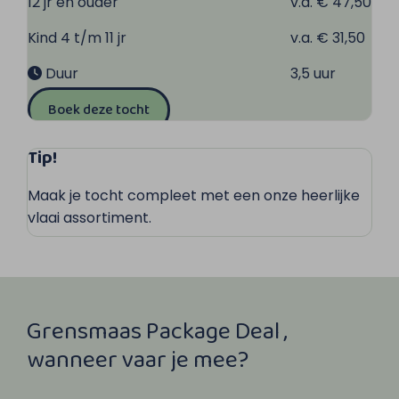
12 jr en ouder
v.a. € 47,50
Kind 4 t/m 11 jr
v.a. € 31,50
Duur
3,5 uur
Boek deze tocht
Tip!
Maak je tocht compleet met een onze heerlijke
vlaai assortiment.
Grensmaas Package Deal ,
wanneer vaar je mee?