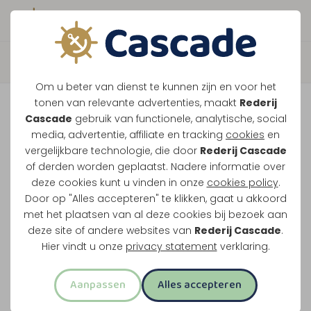
Boek direct je vaart
Terug
Om u beter van dienst te kunnen zijn en voor het
Grensmaas Package Deal
tonen van relevante advertenties, maakt
Rederij
Cascade
gebruik van functionele, analytische, social
media, advertentie, affiliate en tracking
cookies
en
Vaar door het grensgebied met lunch, Limburgse
vergelijkbare technologie, die door
Rederij Cascade
of derden worden geplaatst. Nadere informatie over
vlaai of bittergarnituur en drankjes aan boord.
deze cookies kunt u vinden in onze
cookies policy
.
Onderweg zie je Koningsteen en De Spaanjerd.
Door op "Alles accepteren" te klikken, gaat u akkoord
met het plaatsen van al deze cookies bij bezoek aan
Lunch en drankjes inbegrepen
deze site of andere websites van
Rederij Cascade
.
Drieënhalf uur uur varen
Hier vindt u onze
privacy statement
verklaring.
Langs Koningsteen en De Spaanjerd
Aanpassen
Alles accepteren
Pannenkoek voor kinderen