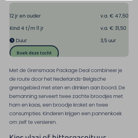
12 jr en ouder
v.a. € 47,50
Kind 4 t/m 11 jr
v.a. € 31,50
Duur
3,5 uur
Boek deze tocht
Met de Grensmaas Package Deal combineer je
de route door het Nederlands-Belgische
grensgebied met eten en drinken aan boord. De
bemanning serveert twee zachte broodjes met
ham en kaas, een broodje kroket en twee
consumpties. Kinderen krijgen een pannenkoek
om zelf te versieren.
Kies vlaai of bittergarnituur