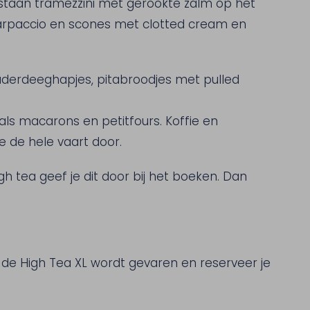
staan tramezzini met gerookte zalm op het
carpaccio en scones met clotted cream en
aderdeeghapjes, pitabroodjes met pulled
als macarons en petitfours. Koffie en
 de hele vaart door.
h tea geef je dit door bij het boeken. Dan
 de High Tea XL wordt gevaren en reserveer je