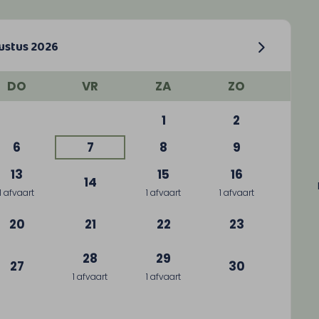
ustus 2026
DO
VR
ZA
ZO
1
2
6
7
8
9
13
15
16
14
1 afvaart
1 afvaart
1 afvaart
20
21
22
23
28
29
27
30
1 afvaart
1 afvaart