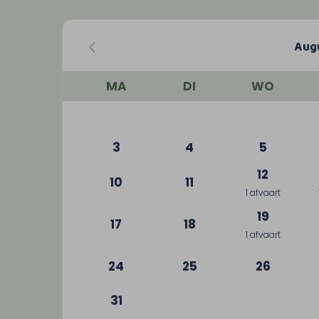
Aug
MA
DI
WO
3
4
5
12
10
11
1 afvaart
19
17
18
1 afvaart
24
25
26
31