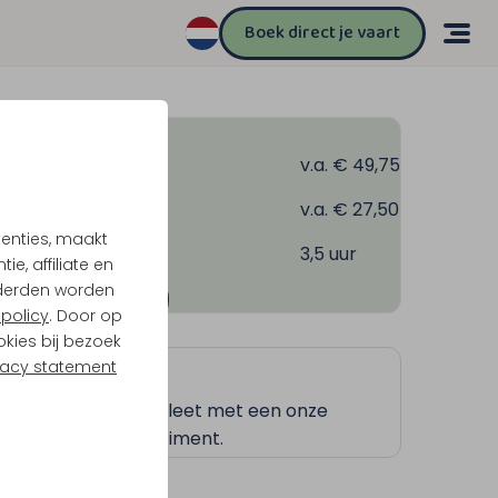
Boek direct je vaart
2 jr en ouder
v.a. € 49,75
ind 4 t/m 11 jr
v.a. € 27,50
tenties, maakt
Duur
3,5 uur
e, affiliate en
derden worden
Boek deze tocht
policy
. Door op
okies bij bezoek
Tip!
vacy statement
Maak je tocht compleet met een onze
eerlijke vlaai assortiment.