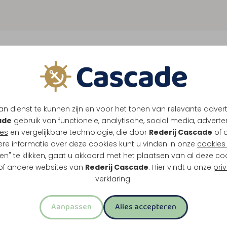
1
K
n dienst te kunnen zijn en voor het tonen van relevante adver
 langere rondvaarten. Onderweg serveren we
ade
gebruik van functionele, analytische, social media, advertenti
 en verschillende seizoenstheeën schenken we
es
en vergelijkbare technologie, die door
Rederij Cascade
of 
ere informatie over deze cookies kunt u vinden in onze
cookies 
en" te klikken, gaat u akkoord met het plaatsen van al deze co
 of andere websites van
Rederij Cascade
. Hier vindt u onze
pri
verklaring.
 tea
h
Aanpassen
Alles accepteren
 boeken