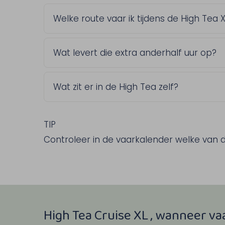
Welke route vaar ik tijdens de High Tea 
High Tea XL vaart de Grensmaas Toer, de 
Wat levert die extra anderhalf uur op?
vaarkalender zie je welke route op jou
Je hebt meer tijd aan tafel en vaart e
Wat zit er in de High Tea zelf?
ziet, hangt af van de gekozen afvaart.
Je begint met een seizoenssoepje. Daa
minihapjes, scones met clotted cream 
TIP
lekkernijen. Koffie en thee zijn inbegrepe
Controleer in de vaarkalender welke van de
High Tea Cruise XL , wanneer va