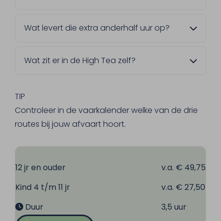
High Tea XL vaart de Grensmaas Toer, de
Wat levert die extra anderhalf uur op?
Sluiscruise of de Sluizentocht. In de
vaarkalender zie je welke route op jouw
Je hebt meer tijd aan tafel en vaart een van
gekozen datum wordt gevaren.
Wat zit er in de High Tea zelf?
onze langere routes. Wat je onderweg ziet,
hangt af van de gekozen afvaart.
Je begint met een seizoenssoepje. Daarna
volgen hartige broodjes, warme minihapjes,
TIP
scones met clotted cream en marmelade
Controleer in de vaarkalender welke van de drie
en verschillende zoete lekkernijen. Koffie en
routes bij jouw afvaart hoort.
thee zijn inbegrepen.
12 jr en ouder
v.a. € 49,75
Kind 4 t/m 11 jr
v.a. € 27,50
Duur
3,5 uur