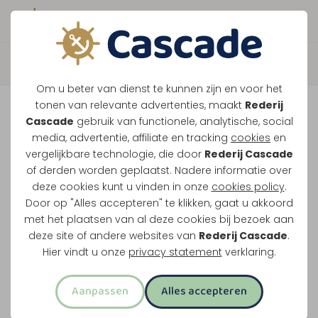
Boek direct je vaart
Terug
Om u beter van dienst te kunnen zijn en voor het
High Tea XL
tonen van relevante advertenties, maakt
Rederij
Cascade
gebruik van functionele, analytische, social
media, advertentie, affiliate en tracking
cookies
en
High tea aan boord tijdens een van onze langere
vergelijkbare technologie, die door
Rederij Cascade
of derden worden geplaatst. Nadere informatie over
rondvaarten. Onderweg serveren we hartige en
deze cookies kunt u vinden in onze
cookies policy
.
zoete hapjes aan tafel. Koffie en verschillende
Door op "Alles accepteren" te klikken, gaat u akkoord
seizoenstheeën schenken we de hele vaart door.
met het plaatsen van al deze cookies bij bezoek aan
deze site of andere websites van
Rederij Cascade
.
Van soep tot zoet
Hier vindt u onze
privacy statement
verklaring.
Drieënhalf uur uur varen met high tea
Aanpassen
Alles accepteren
Koffie en thee inbegrepen
Geef je dieetwensen door bij het boeken