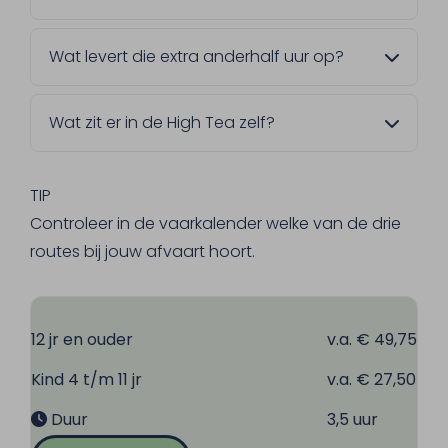
High Tea XL vaart de Grensmaas Toer, de
Wat levert die extra anderhalf uur op?
Sluiscruise of de Sluizentocht. In de
vaarkalender zie je welke route op jouw
Je hebt meer tijd aan tafel en vaart een van
gekozen datum wordt gevaren.
Wat zit er in de High Tea zelf?
onze langere routes. Wat je onderweg ziet,
hangt af van de gekozen afvaart.
Je begint met een seizoenssoepje. Daarna
volgen hartige broodjes, warme minihapjes,
TIP
scones met clotted cream en marmelade
Controleer in de vaarkalender welke van de drie
en verschillende zoete lekkernijen. Koffie en
routes bij jouw afvaart hoort.
thee zijn inbegrepen.
12 jr en ouder
v.a. € 49,75
Kind 4 t/m 11 jr
v.a. € 27,50
Duur
3,5 uur