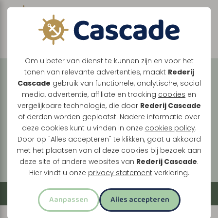
Boek direct je vaart
Vaar met ons mee over
Om u beter van dienst te kunnen zijn en voor het
tonen van relevante advertenties, maakt
Rederij
de Maasplassen
Cascade
gebruik van functionele, analytische, social
media, advertentie, affiliate en tracking
cookies
en
Tussen Maasbracht, Thorn en Roermond ontdek
vergelijkbare technologie, die door
Rederij Cascade
je een landschap vol historie, natuur en levendige
of derden worden geplaatst. Nadere informatie over
oevers. Elke vaart brengt je langs verrassende
deze cookies kunt u vinden in onze
cookies policy
.
plekken, van stille plassen tot bruisende
Door op "Alles accepteren" te klikken, gaat u akkoord
met het plaatsen van al deze cookies bij bezoek aan
stadskernen.
deze site of andere websites van
Rederij Cascade
.
Hier vindt u onze
privacy statement
verklaring.
Filter
Aanpassen
Alles accepteren