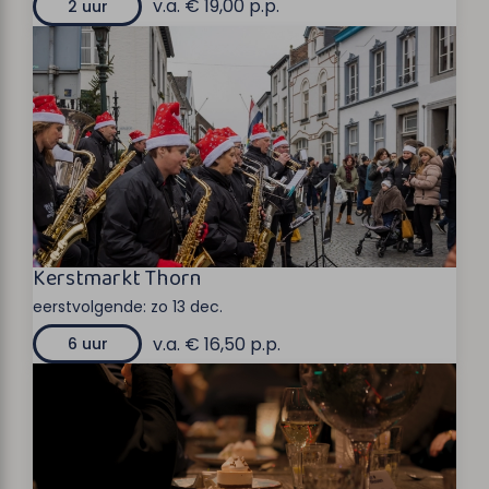
v.a. € 19,00 p.p.
2 uur
Kerstmarkt Thorn
eerstvolgende:
zo 13 dec.
v.a. € 16,50 p.p.
6 uur