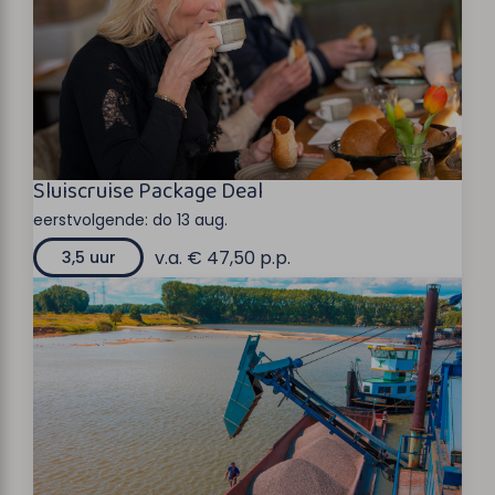
Sluiscruise Package Deal
eerstvolgende:
do 13 aug.
v.a. € 47,50 p.p.
3,5 uur