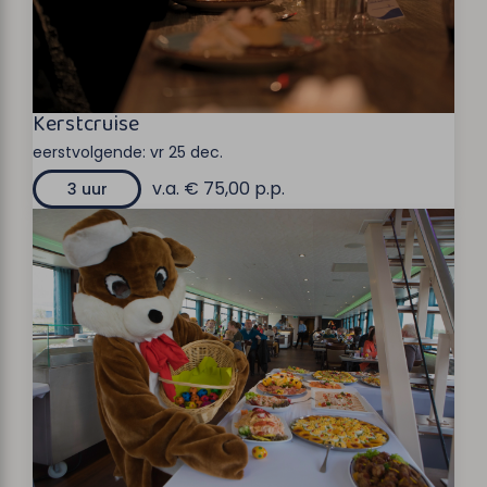
Kerstcruise
eerstvolgende:
vr 25 dec.
v.a. € 75,00 p.p.
3 uur