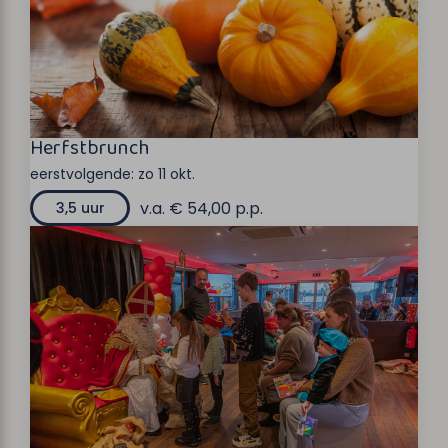
Herfstbrunch
eerstvolgende:
zo 11 okt.
v.a. € 54,00 p.p.
3,5 uur