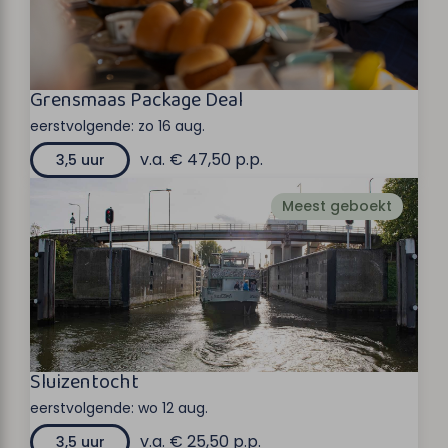
Grensmaas Package Deal
eerstvolgende:
zo 16 aug.
v.a. € 47,50 p.p.
3,5 uur
Meest geboekt
Sluizentocht
eerstvolgende:
wo 12 aug.
v.a. € 25,50 p.p.
3,5 uur