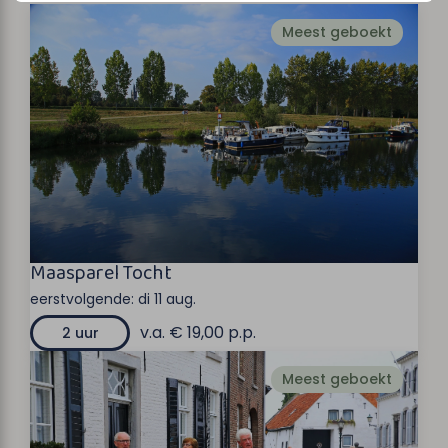
Meest geboekt
Maasparel Tocht
eerstvolgende:
di 11 aug.
v.a. € 19,00 p.p.
2 uur
Meest geboekt