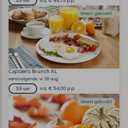
v.a. € 49,75 p.p.
3,5 uur
Meest geboekt
Captain's Brunch XL
eerstvolgende:
vr 28 aug.
v.a. € 54,00 p.p.
3,5 uur
Meest geboekt