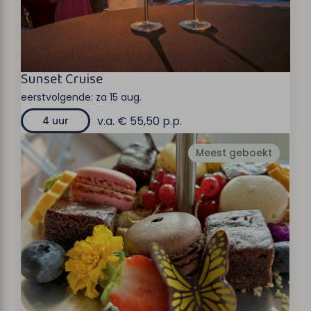
Sunset Cruise
eerstvolgende:
za 15 aug.
v.a. € 55,50 p.p.
4 uur
Meest geboekt