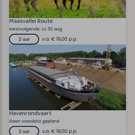
Maasvallei Route
eerstvolgende:
zo 30 aug.
v.a. € 19,00 p.p.
2 uur
Havenrondvaart
Geen vaardata gepland
v.a. € 19,00 p.p.
2 uur