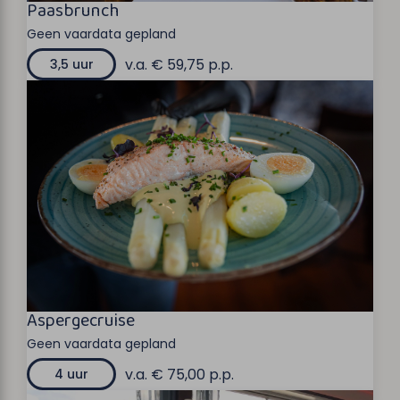
Paasbrunch
Geen vaardata gepland
v.a. € 59,75 p.p.
3,5 uur
Aspergecruise
Geen vaardata gepland
v.a. € 75,00 p.p.
4 uur