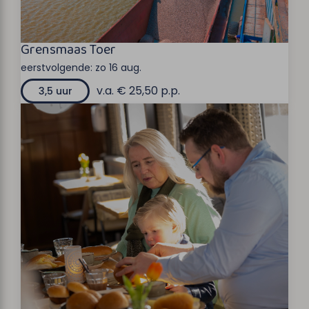
Grensmaas Toer
eerstvolgende:
zo 16 aug.
v.a. € 25,50 p.p.
3,5 uur