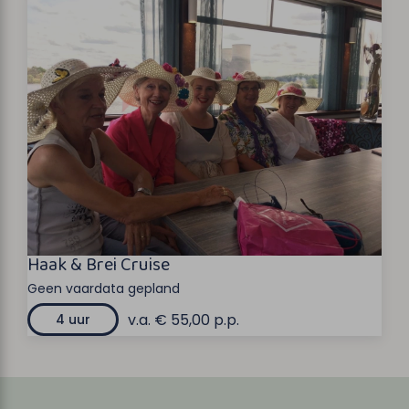
Haak & Brei Cruise
Geen vaardata gepland
v.a. € 55,00 p.p.
4 uur