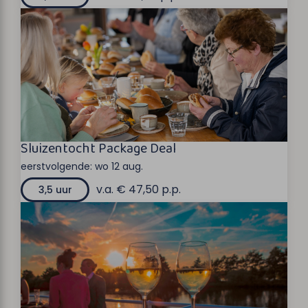
Sluizentocht Package Deal
eerstvolgende:
wo 12 aug.
v.a. € 47,50 p.p.
3,5 uur