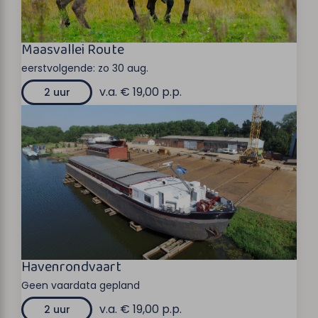
Maasvallei Route
eerstvolgende:
zo 30 aug.
v.a. € 19,00 p.p.
2 uur
Havenrondvaart
Geen vaardata gepland
v.a. € 19,00 p.p.
2 uur