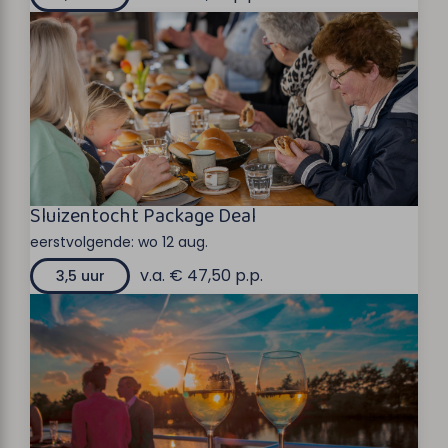
Sluizentocht Package Deal
eerstvolgende:
wo 12 aug.
v.a. € 47,50 p.p.
3,5 uur