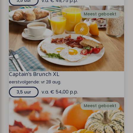
v.a. € 49,75 p.p.
3,5 uur
Meest geboekt
Captain's Brunch XL
eerstvolgende:
vr 28 aug.
v.a. € 54,00 p.p.
3,5 uur
Meest geboekt