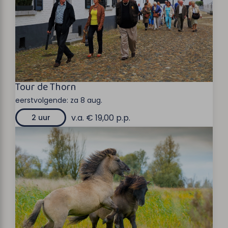
Tour de Thorn
eerstvolgende:
za 8 aug.
v.a. € 19,00 p.p.
2 uur