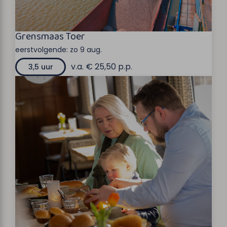
Grensmaas Toer
eerstvolgende:
zo 9 aug.
v.a. € 25,50 p.p.
3,5 uur