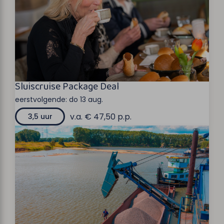
Sluiscruise Package Deal
eerstvolgende:
do 13 aug.
v.a. € 47,50 p.p.
3,5 uur