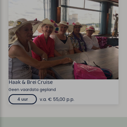
Haak & Brei Cruise
Geen vaardata gepland
v.a. € 55,00 p.p.
4 uur