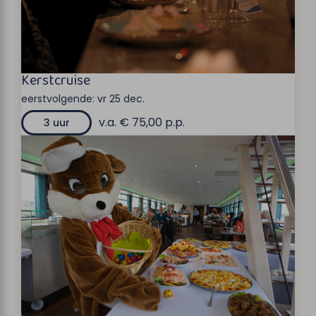
Kerstcruise
eerstvolgende:
vr 25 dec.
v.a. € 75,00 p.p.
3 uur