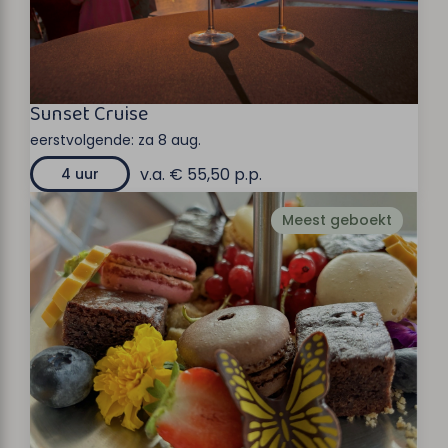
Sunset Cruise
eerstvolgende:
za 8 aug.
v.a. € 55,50 p.p.
4 uur
Meest geboekt