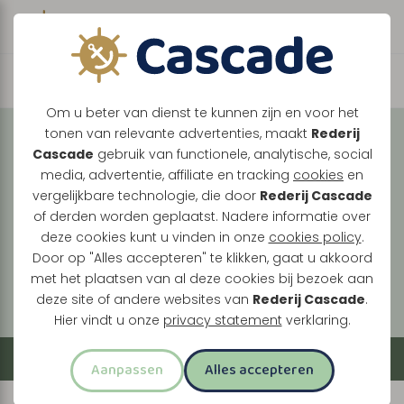
Boek direct je vaart
Vaar met ons mee over
Om u beter van dienst te kunnen zijn en voor het
tonen van relevante advertenties, maakt
Rederij
de Maasplassen
Cascade
gebruik van functionele, analytische, social
media, advertentie, affiliate en tracking
cookies
en
Tussen Maasbracht, Thorn en Roermond ontdek
vergelijkbare technologie, die door
Rederij Cascade
je een landschap vol historie, natuur en levendige
of derden worden geplaatst. Nadere informatie over
oevers. Elke vaart brengt je langs verrassende
deze cookies kunt u vinden in onze
cookies policy
.
plekken, van stille plassen tot bruisende
Door op "Alles accepteren" te klikken, gaat u akkoord
met het plaatsen van al deze cookies bij bezoek aan
stadskernen.
deze site of andere websites van
Rederij Cascade
.
Hier vindt u onze
privacy statement
verklaring.
Filter
Aanpassen
Alles accepteren