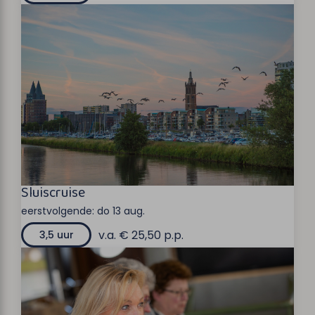
Sluiscruise
eerstvolgende:
do 13 aug.
v.a. € 25,50 p.p.
3,5 uur