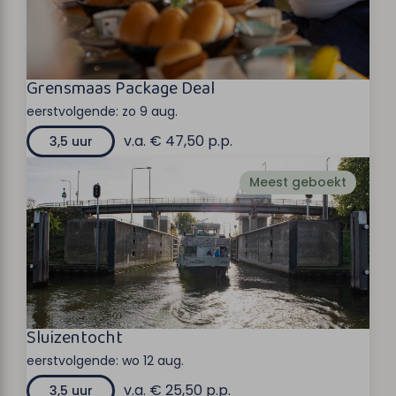
Grensmaas Package Deal
eerstvolgende:
zo 9 aug.
v.a. € 47,50 p.p.
3,5 uur
Meest geboekt
Sluizentocht
eerstvolgende:
wo 12 aug.
v.a. € 25,50 p.p.
3,5 uur