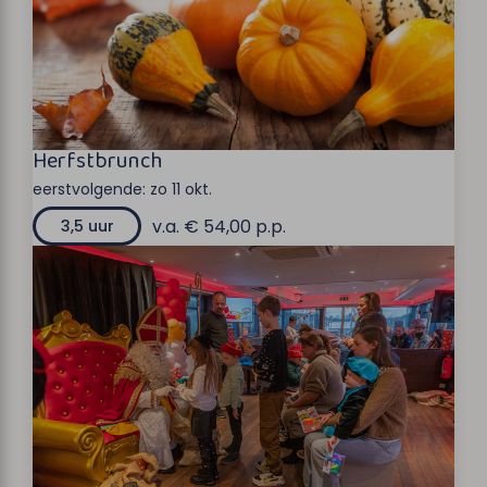
Herfstbrunch
eerstvolgende:
zo 11 okt.
v.a. € 54,00 p.p.
3,5 uur