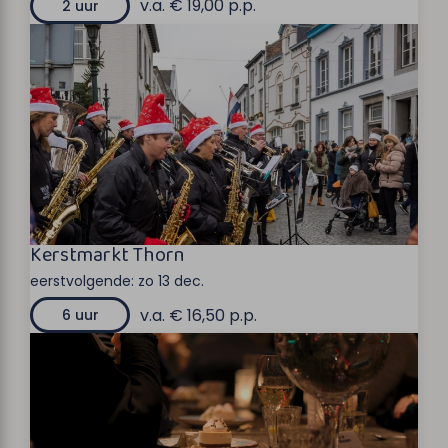
v.a. € 19,00 p.p.
2 uur
Kerstmarkt Thorn
eerstvolgende:
zo 13 dec.
v.a. € 16,50 p.p.
6 uur