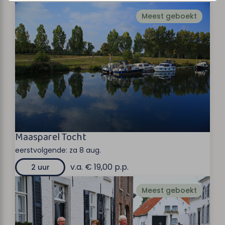
Meest geboekt
Maasparel Tocht
eerstvolgende:
za 8 aug.
v.a. € 19,00 p.p.
2 uur
Meest geboekt