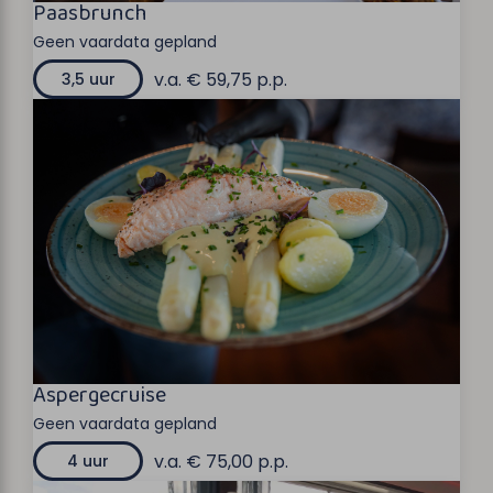
Paasbrunch
Geen vaardata gepland
v.a. € 59,75 p.p.
3,5 uur
Aspergecruise
Geen vaardata gepland
v.a. € 75,00 p.p.
4 uur