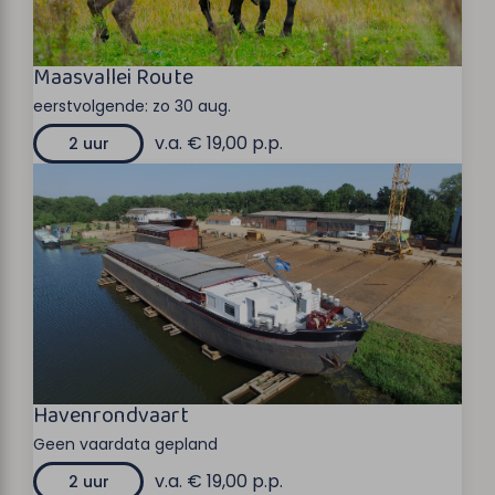
Maasvallei Route
eerstvolgende:
zo 30 aug.
v.a. € 19,00 p.p.
2 uur
Havenrondvaart
Geen vaardata gepland
v.a. € 19,00 p.p.
2 uur