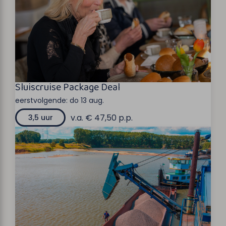
Sluiscruise Package Deal
eerstvolgende:
do 13 aug.
v.a. € 47,50 p.p.
3,5 uur