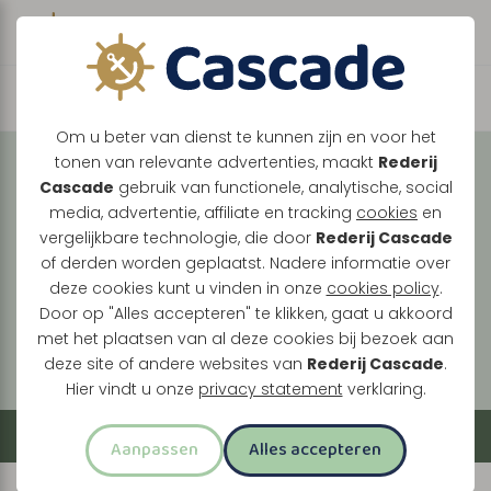
Boek direct je vaart
Vaar met ons mee over
Om u beter van dienst te kunnen zijn en voor het
tonen van relevante advertenties, maakt
Rederij
de Maasplassen
Cascade
gebruik van functionele, analytische, social
media, advertentie, affiliate en tracking
cookies
en
Tussen Maasbracht, Thorn en Roermond ontdek
vergelijkbare technologie, die door
Rederij Cascade
je een landschap vol historie, natuur en levendige
of derden worden geplaatst. Nadere informatie over
oevers. Elke vaart brengt je langs verrassende
deze cookies kunt u vinden in onze
cookies policy
.
plekken, van stille plassen tot bruisende
Door op "Alles accepteren" te klikken, gaat u akkoord
met het plaatsen van al deze cookies bij bezoek aan
stadskernen.
deze site of andere websites van
Rederij Cascade
.
Hier vindt u onze
privacy statement
verklaring.
Filter
Aanpassen
Alles accepteren