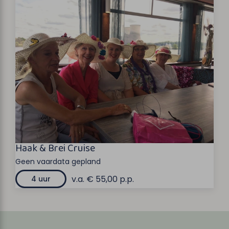
Haak & Brei Cruise
Geen vaardata gepland
v.a. € 55,00 p.p.
4 uur