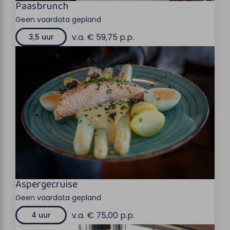
Paasbrunch
Geen vaardata gepland
v.a. € 59,75 p.p.
3,5 uur
Aspergecruise
Geen vaardata gepland
v.a. € 75,00 p.p.
4 uur