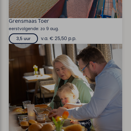
Grensmaas Toer
eerstvolgende:
zo 9 aug.
v.a. € 25,50 p.p.
3,5 uur