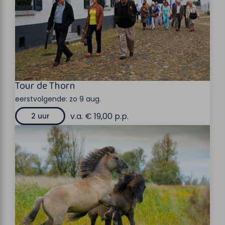
Tour de Thorn
eerstvolgende:
zo 9 aug.
v.a. € 19,00 p.p.
2 uur