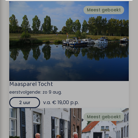
Meest geboekt
Maasparel Tocht
eerstvolgende:
zo 9 aug.
v.a. € 19,00 p.p.
2 uur
Meest geboekt