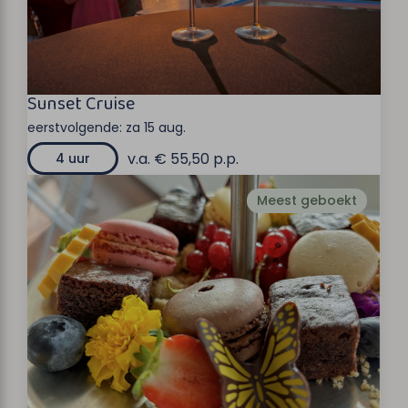
Sunset Cruise
eerstvolgende:
za 15 aug.
v.a. € 55,50 p.p.
4 uur
Meest geboekt