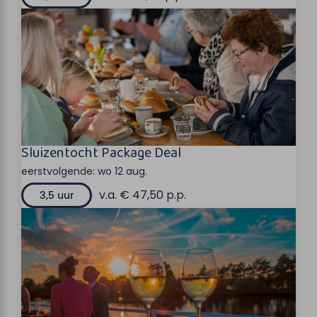
Sluizentocht Package Deal
eerstvolgende:
wo 12 aug.
v.a. € 47,50 p.p.
3,5 uur