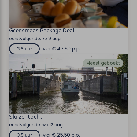
Grensmaas Package Deal
eerstvolgende:
zo 9 aug.
v.a. € 47,50 p.p.
3,5 uur
Meest geboekt
Sluizentocht
eerstvolgende:
wo 12 aug.
v.a. € 25,50 p.p.
3,5 uur