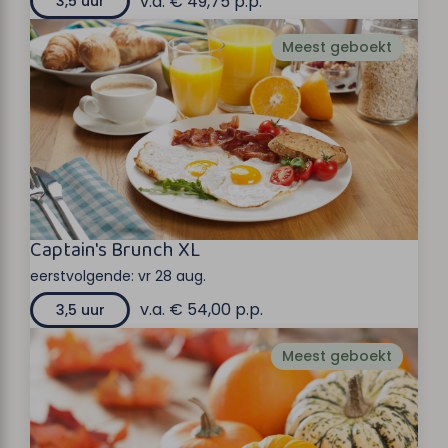
v.a. € 49,75 p.p.
3,5 uur
Meest geboekt
Captain's Brunch XL
eerstvolgende:
vr 28 aug.
v.a. € 54,00 p.p.
3,5 uur
Meest geboekt