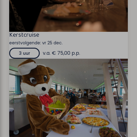
Kerstcruise
eerstvolgende:
vr 25 dec.
v.a. € 75,00 p.p.
3 uur