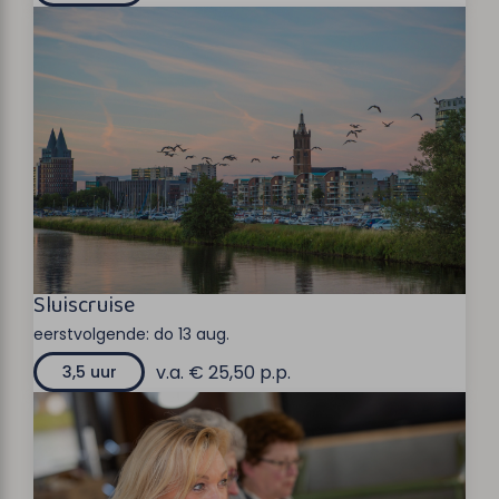
Sluiscruise
eerstvolgende:
do 13 aug.
v.a. € 25,50 p.p.
3,5 uur