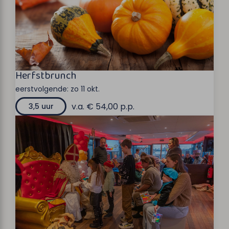
Herfstbrunch
eerstvolgende:
zo 11 okt.
v.a. € 54,00 p.p.
3,5 uur