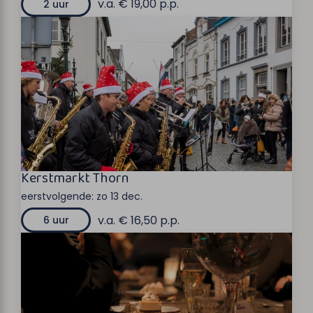
v.a. € 19,00 p.p.
2 uur
Kerstmarkt Thorn
eerstvolgende:
zo 13 dec.
v.a. € 16,50 p.p.
6 uur