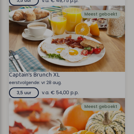
v.a. € 49,75 p.p.
3,5 uur
Meest geboekt
Captain's Brunch XL
eerstvolgende:
vr 28 aug.
v.a. € 54,00 p.p.
3,5 uur
Meest geboekt