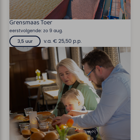
Grensmaas Toer
eerstvolgende:
zo 9 aug.
v.a. € 25,50 p.p.
3,5 uur