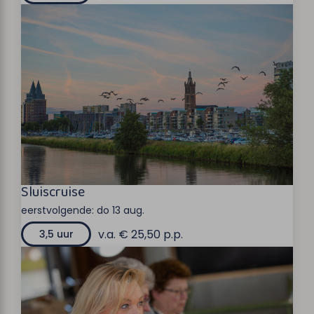
Sluiscruise
eerstvolgende:
do 13 aug.
v.a. € 25,50 p.p.
3,5 uur