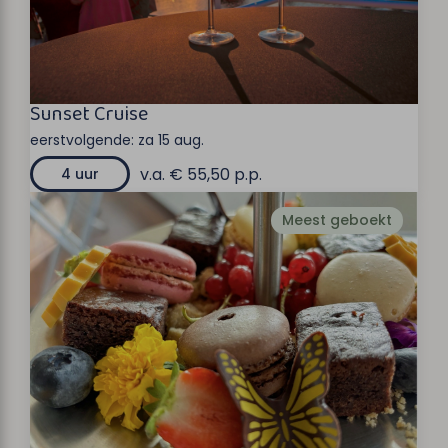
Sunset Cruise
eerstvolgende:
za 15 aug.
v.a. € 55,50 p.p.
4 uur
Meest geboekt