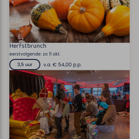
Herfstbrunch
eerstvolgende:
zo 11 okt.
v.a. € 54,00 p.p.
3,5 uur