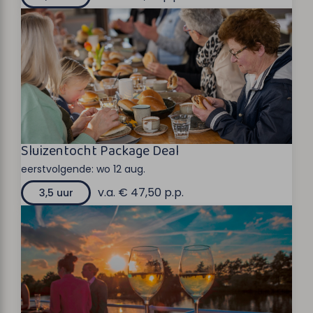
Sluizentocht Package Deal
eerstvolgende:
wo 12 aug.
v.a. € 47,50 p.p.
3,5 uur