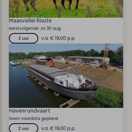
Maasvallei Route
eerstvolgende:
zo 30 aug.
v.a. € 19,00 p.p.
2 uur
Havenrondvaart
Geen vaardata gepland
v.a. € 19,00 p.p.
2 uur