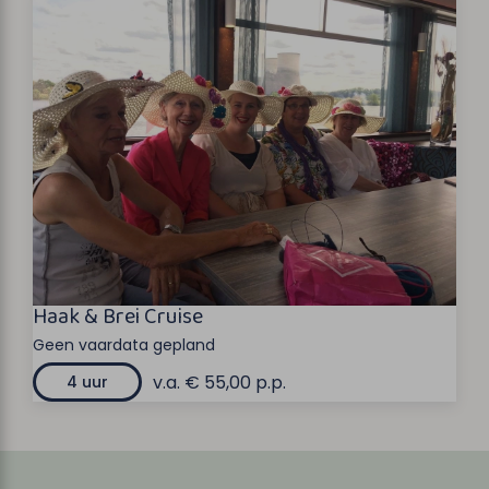
Haak & Brei Cruise
Geen vaardata gepland
v.a. € 55,00 p.p.
4 uur