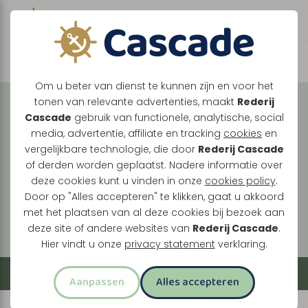
Boek direct je vaart
Vaar met ons mee over
Om u beter van dienst te kunnen zijn en voor het
tonen van relevante advertenties, maakt
Rederij
de Maasplassen
Cascade
gebruik van functionele, analytische, social
media, advertentie, affiliate en tracking
cookies
en
Tussen Maasbracht, Thorn en Roermond ontdek
vergelijkbare technologie, die door
Rederij Cascade
je een landschap vol historie, natuur en levendige
of derden worden geplaatst. Nadere informatie over
oevers. Elke vaart brengt je langs verrassende
deze cookies kunt u vinden in onze
cookies policy
.
plekken, van stille plassen tot bruisende
Door op "Alles accepteren" te klikken, gaat u akkoord
met het plaatsen van al deze cookies bij bezoek aan
stadskernen.
deze site of andere websites van
Rederij Cascade
.
Hier vindt u onze
privacy statement
verklaring.
Filter
Aanpassen
Alles accepteren