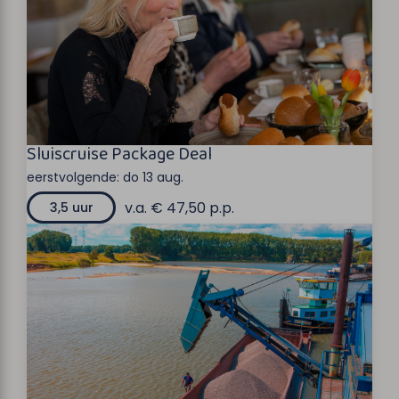
Sluiscruise Package Deal
eerstvolgende:
do 13 aug.
v.a. € 47,50 p.p.
3,5 uur