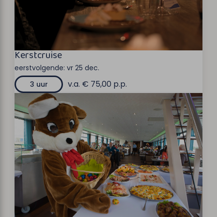
Kerstcruise
eerstvolgende:
vr 25 dec.
v.a. € 75,00 p.p.
3 uur