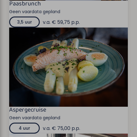
Paasbrunch
Geen vaardata gepland
v.a. € 59,75 p.p.
3,5 uur
Aspergecruise
Geen vaardata gepland
v.a. € 75,00 p.p.
4 uur