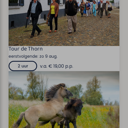
Tour de Thorn
eerstvolgende:
zo 9 aug.
v.a. € 19,00 p.p.
2 uur