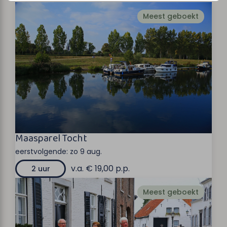
Meest geboekt
Maasparel Tocht
eerstvolgende:
zo 9 aug.
v.a. € 19,00 p.p.
2 uur
Meest geboekt