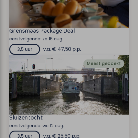
Grensmaas Package Deal
eerstvolgende:
zo 16 aug.
v.a. € 47,50 p.p.
3,5 uur
Meest geboekt
Sluizentocht
eerstvolgende:
wo 12 aug.
v.a. € 25,50 p.p.
3,5 uur