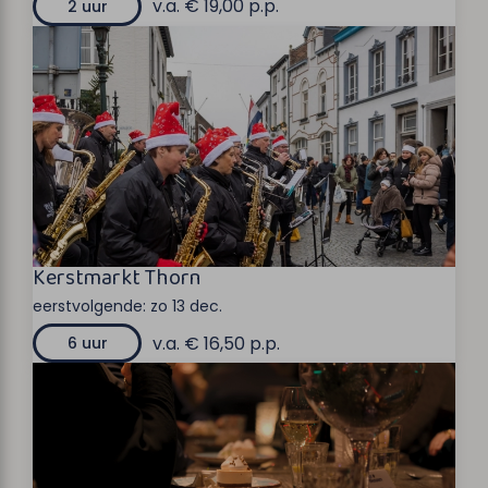
v.a. € 19,00 p.p.
2 uur
Kerstmarkt Thorn
eerstvolgende:
zo 13 dec.
v.a. € 16,50 p.p.
6 uur