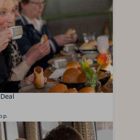
 Deal
p.p.