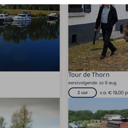
Tour de Thorn
eerstvolgende:
zo 9 aug.
v.a. € 19,00 p
2 uur