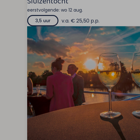
Sluizentocht
eerstvolgende:
wo 12 aug.
v.a. € 25,50 p.p.
3,5 uur