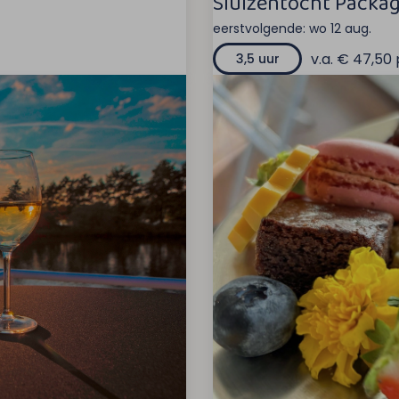
Sluizentocht Packag
eerstvolgende:
wo 12 aug.
v.a. € 47,50 
3,5 uur