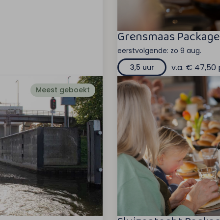
Grensmaas Package
eerstvolgende:
zo 9 aug.
v.a. € 47,50 
3,5 uur
Meest geboekt