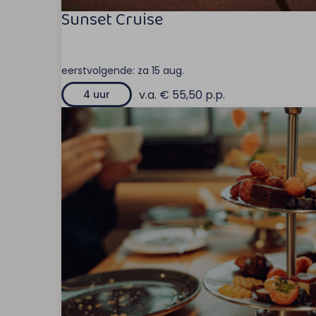
Sunset Cruise
eerstvolgende:
za 15 aug.
v.a. € 55,50 p.p.
4 uur