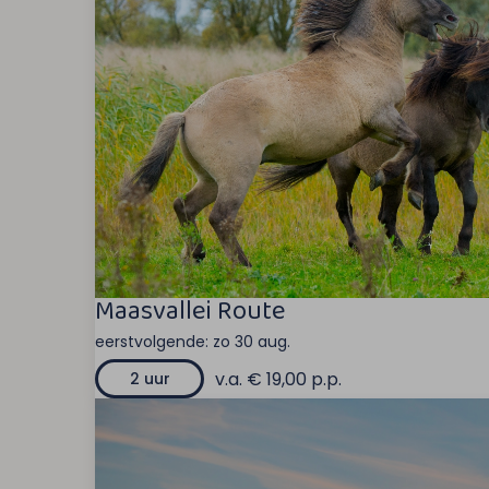
Maasvallei Route
eerstvolgende:
zo 30 aug.
v.a. € 19,00 p.p.
2 uur