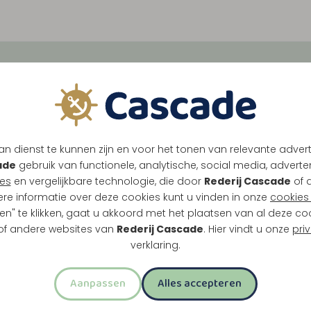
de
Tussen Maasbracht, Tho
vol historie, natuur en l
verrassende plekken, van
n dienst te kunnen zijn en voor het tonen van relevante adver
ade
gebruik van functionele, analytische, social media, advertenti
es
en vergelijkbare technologie, die door
Rederij Cascade
of 
Eten & Drinken
Seizoensspecials
ere informatie over deze cookies kunt u vinden in onze
cookies 
en" te klikken, gaat u akkoord met het plaatsen van al deze co
 of andere websites van
Rederij Cascade
. Hier vindt u onze
pri
Meest geboekt
verklaring.
Aanpassen
Alles accepteren