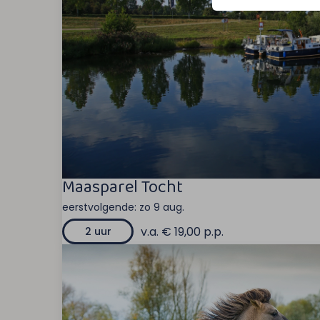
Maasparel Tocht
eerstvolgende:
zo 9 aug.
v.a. € 19,00 p.p.
2 uur