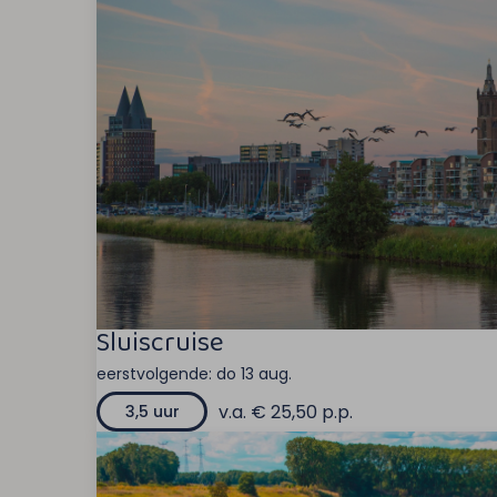
Sluiscruise
eerstvolgende:
do 13 aug.
v.a. € 25,50 p.p.
3,5 uur