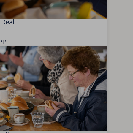
 Deal
p.p.