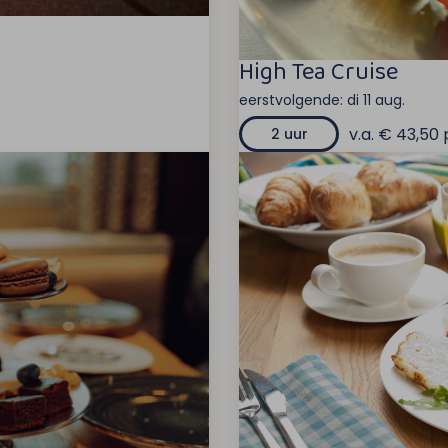
High Tea Cruise
eerstvolgende:
di 11 aug.
v.a. € 43,50 
2 uur