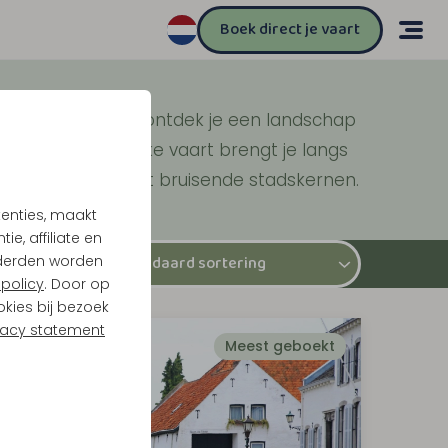
Boek direct je vaart
rn en Roermond ontdek je een landschap
evendige oevers. Elke vaart brengt je langs
 stille plassen tot bruisende stadskernen.
tenties, maakt
e, affiliate en
derden worden
policy
. Door op
okies bij bezoek
vacy statement
Meest geboekt