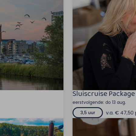
Sluiscruise Package
eerstvolgende:
do 13 aug.
v.a. € 47,50 
3,5 uur