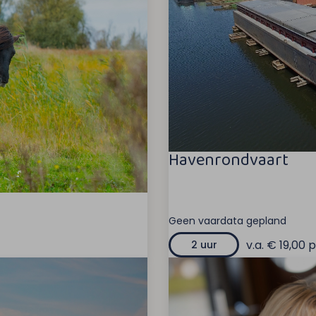
Havenrondvaart
Geen vaardata gepland
v.a. € 19,00 p
2 uur