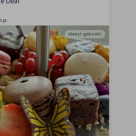
e Deal
p.p.
Meest geboekt