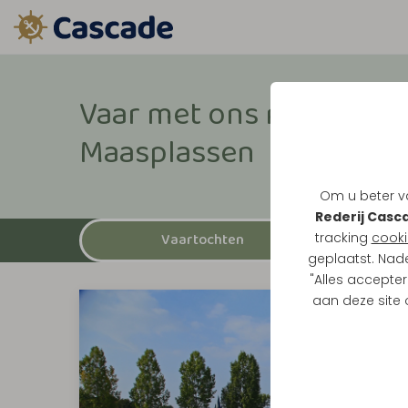
Vaar met ons mee over 
Maasplassen
Om u beter va
Rederij Casc
tracking
cooki
Vaartochten
geplaatst. Nad
"Alles accepter
aan deze site