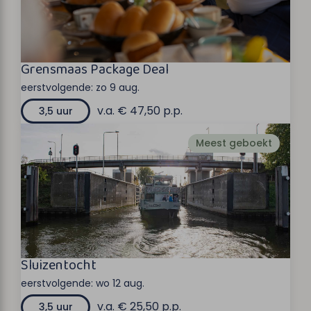
Grensmaas Package Deal
eerstvolgende:
zo 9 aug.
v.a. € 47,50 p.p.
3,5 uur
Meest geboekt
Sluizentocht
eerstvolgende:
wo 12 aug.
v.a. € 25,50 p.p.
3,5 uur