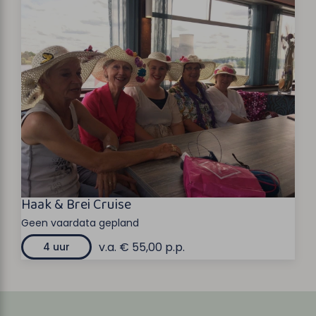
Haak & Brei Cruise
Geen vaardata gepland
v.a. € 55,00 p.p.
4 uur