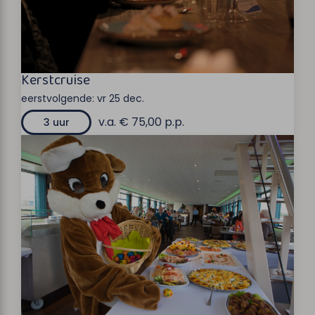
Kerstcruise
eerstvolgende:
vr 25 dec.
v.a. € 75,00 p.p.
3 uur