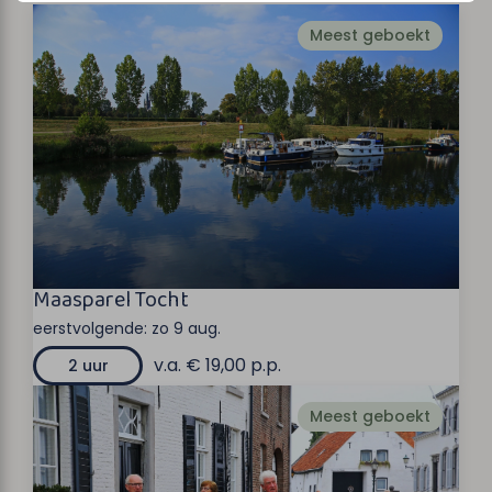
Meest geboekt
Maasparel Tocht
eerstvolgende:
zo 9 aug.
v.a. € 19,00 p.p.
2 uur
Meest geboekt