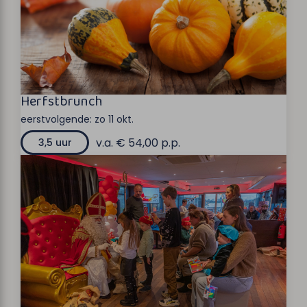
Herfstbrunch
eerstvolgende:
zo 11 okt.
v.a. € 54,00 p.p.
3,5 uur