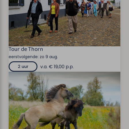
Tour de Thorn
eerstvolgende:
zo 9 aug.
v.a. € 19,00 p.p.
2 uur