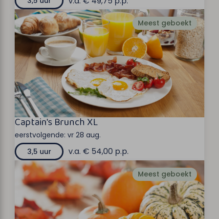
v.a. € 49,75 p.p.
3,5 uur
Meest geboekt
Captain's Brunch XL
eerstvolgende:
vr 28 aug.
v.a. € 54,00 p.p.
3,5 uur
Meest geboekt