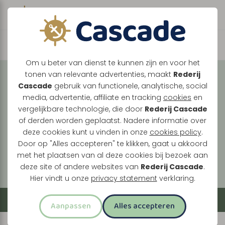
Boek direct je vaart
Vaar met ons mee over
Om u beter van dienst te kunnen zijn en voor het
tonen van relevante advertenties, maakt
Rederij
de Maasplassen
Cascade
gebruik van functionele, analytische, social
media, advertentie, affiliate en tracking
cookies
en
Tussen Maasbracht, Thorn en Roermond ontdek
vergelijkbare technologie, die door
Rederij Cascade
je een landschap vol historie, natuur en levendige
of derden worden geplaatst. Nadere informatie over
oevers. Elke vaart brengt je langs verrassende
deze cookies kunt u vinden in onze
cookies policy
.
plekken, van stille plassen tot bruisende
Door op "Alles accepteren" te klikken, gaat u akkoord
met het plaatsen van al deze cookies bij bezoek aan
stadskernen.
deze site of andere websites van
Rederij Cascade
.
Hier vindt u onze
privacy statement
verklaring.
Filter
Aanpassen
Alles accepteren