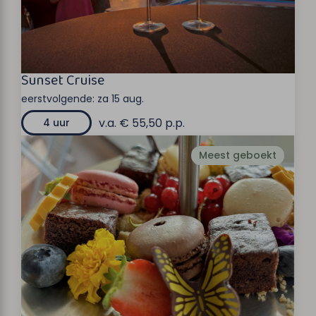
Sunset Cruise
eerstvolgende:
za 15 aug.
v.a. € 55,50 p.p.
4 uur
Meest geboekt