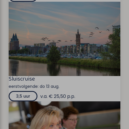
Sluiscruise
eerstvolgende:
do 13 aug.
v.a. € 25,50 p.p.
3,5 uur