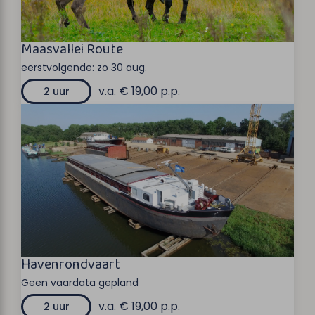
Maasvallei Route
eerstvolgende:
zo 30 aug.
v.a. € 19,00 p.p.
2 uur
Havenrondvaart
Geen vaardata gepland
v.a. € 19,00 p.p.
2 uur