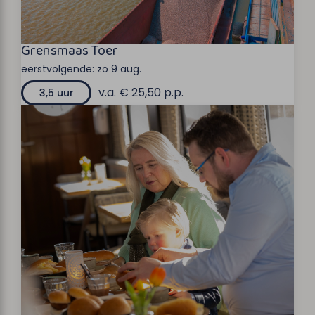
Grensmaas Toer
eerstvolgende:
zo 9 aug.
v.a. € 25,50 p.p.
3,5 uur