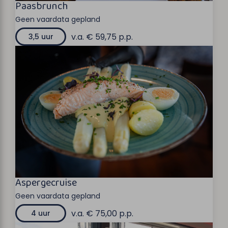
Paasbrunch
Geen vaardata gepland
v.a. € 59,75 p.p.
3,5 uur
Aspergecruise
Geen vaardata gepland
v.a. € 75,00 p.p.
4 uur