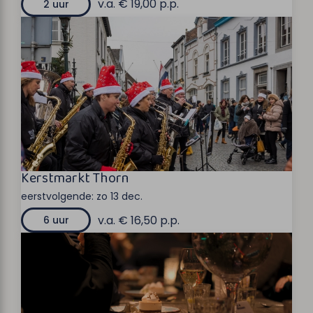
v.a. € 19,00 p.p.
2 uur
Kerstmarkt Thorn
eerstvolgende:
zo 13 dec.
v.a. € 16,50 p.p.
6 uur