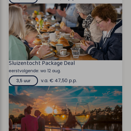
Sluizentocht Package Deal
eerstvolgende:
wo 12 aug.
v.a. € 47,50 p.p.
3,5 uur