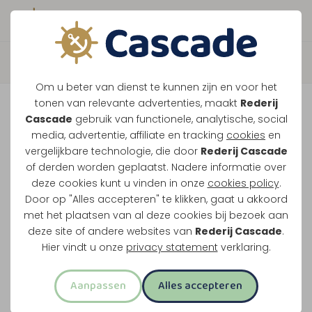
Boek direct je vaart
Terug
Om u beter van dienst te kunnen zijn en voor het
Maasparel Tocht
tonen van relevante advertenties, maakt
Rederij
Cascade
gebruik van functionele, analytische, social
media, advertentie, affiliate en tracking
cookies
en
Vaar langs Maasbracht, Wessem en het witte
vergelijkbare technologie, die door
Rederij Cascade
of derden worden geplaatst. Nadere informatie over
stadje Thorn. Dit klassieke rondje over de
deze cookies kunt u vinden in onze
cookies policy
.
Maasplassen vertrekt vanuit Maasbracht of
Door op "Alles accepteren" te klikken, gaat u akkoord
Thorn.
met het plaatsen van al deze cookies bij bezoek aan
deze site of andere websites van
Rederij Cascade
.
Midden-Limburg in één rondvaart
Hier vindt u onze
privacy statement
verklaring.
Twee uur varen
Aanpassen
Alles accepteren
Opstappen in Maasbracht of Thorn
Meest familievriendelijke rondvaart