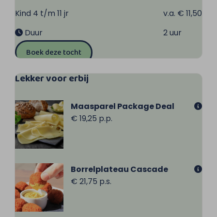
Kind 4 t/m 11 jr
v.a. € 11,50
Duur
2 uur
Boek deze tocht
Lekker voor erbij
Maasparel Package Deal
€ 19,25 p.p.
Borrelplateau Cascade
€ 21,75 p.s.