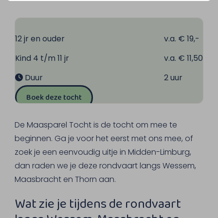
12 jr en ouder
v.a. € 19,-
Kind 4 t/m 11 jr
v.a. € 11,50
Duur
2 uur
Boek deze tocht
De Maasparel Tocht is de tocht om mee te
beginnen. Ga je voor het eerst met ons mee, of
zoek je een eenvoudig uitje in Midden-Limburg,
dan raden we je deze rondvaart langs Wessem,
Maasbracht en Thorn aan.
Wat zie je tijdens de rondvaart