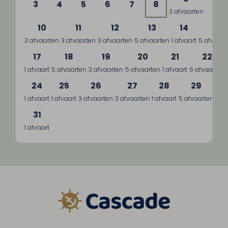
3
4
5
6
7
8
3 afvaarten
10
11
12
13
14
15
3 afvaarten
3 afvaarten
3 afvaarten
5 afvaarten
1 afvaart
5 afvaart
17
18
19
20
21
22
1 afvaart
5 afvaarten
3 afvaarten
5 afvaarten
1 afvaart
6 afvaarten
24
25
26
27
28
29
1 afvaart
1 afvaart
3 afvaarten
3 afvaarten
1 afvaart
5 afvaarten
3 a
31
1 afvaart