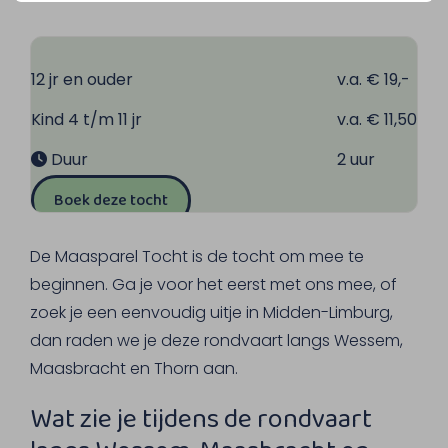
12 jr en ouder
v.a. € 19,-
Kind 4 t/m 11 jr
v.a. € 11,50
Duur
2 uur
Boek deze tocht
De Maasparel Tocht is de tocht om mee te
beginnen. Ga je voor het eerst met ons mee, of
zoek je een eenvoudig uitje in Midden-Limburg,
dan raden we je deze rondvaart langs Wessem,
Maasbracht en Thorn aan.
Wat zie je tijdens de rondvaart