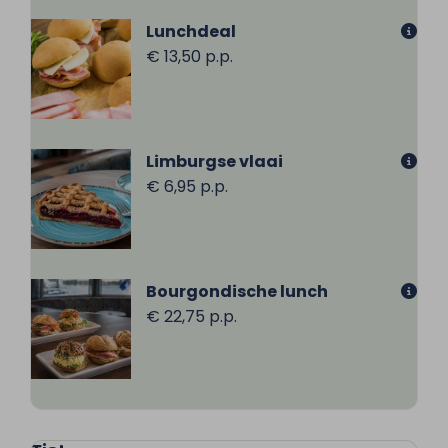
Lunchdeal
€ 13,50 p.p.
Limburgse vlaai
€ 6,95 p.p.
Bourgondische lunch
€ 22,75 p.p.