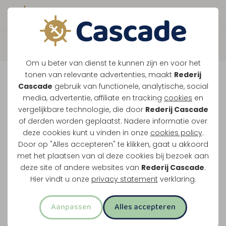
Boek direct je vaart
Terug
Om u beter van dienst te kunnen zijn en voor het
Maasparel Tocht
tonen van relevante advertenties, maakt
Rederij
Cascade
gebruik van functionele, analytische, social
media, advertentie, affiliate en tracking
cookies
en
Vaar langs Maasbracht, Wessem en het witte
vergelijkbare technologie, die door
Rederij Cascade
of derden worden geplaatst. Nadere informatie over
stadje Thorn. Dit klassieke rondje over de
deze cookies kunt u vinden in onze
cookies policy
.
Maasplassen vertrekt vanuit Maasbracht of
Door op "Alles accepteren" te klikken, gaat u akkoord
Thorn.
met het plaatsen van al deze cookies bij bezoek aan
deze site of andere websites van
Rederij Cascade
.
Midden-Limburg in één rondvaart
Hier vindt u onze
privacy statement
verklaring.
Twee uur varen
Aanpassen
Alles accepteren
Opstappen in Maasbracht of Thorn
Meest familievriendelijke rondvaart