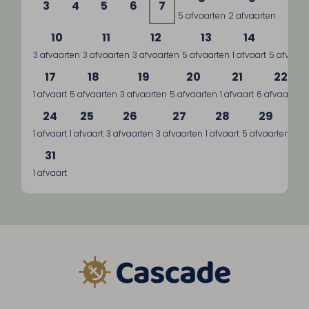
3
4
5
6
7
5 afvaarten
2 afvaarten
10
11
12
13
14
15
3 afvaarten
3 afvaarten
3 afvaarten
5 afvaarten
1 afvaart
5 afvaart
17
18
19
20
21
22
1 afvaart
5 afvaarten
3 afvaarten
5 afvaarten
1 afvaart
6 afvaarten
24
25
26
27
28
29
1 afvaart
1 afvaart
3 afvaarten
3 afvaarten
1 afvaart
5 afvaarten
3 a
31
1 afvaart