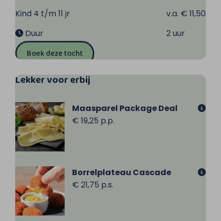
Kind 4 t/m 11 jr
v.a. € 11,50
Duur
2 uur
Boek deze tocht
Lekker voor erbij
Maasparel Package Deal
€ 19,25 p.p.
Borrelplateau Cascade
€ 21,75 p.s.