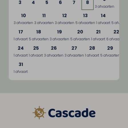
3
4
5
6
7
8
3 afvaarten
10
11
12
13
14
15
3 afvaarten
3 afvaarten
3 afvaarten
5 afvaarten
1 afvaart
5 afvaart
17
18
19
20
21
22
1 afvaart
5 afvaarten
3 afvaarten
5 afvaarten
1 afvaart
6 afvaarten
24
25
26
27
28
29
1 afvaart
1 afvaart
3 afvaarten
3 afvaarten
1 afvaart
5 afvaarten
3 a
31
1 afvaart