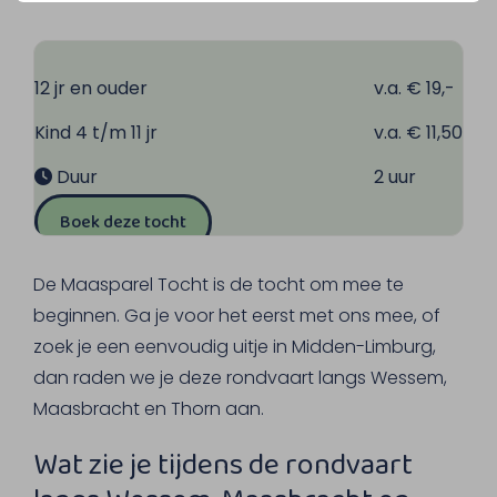
12 jr en ouder
v.a. € 19,-
Kind 4 t/m 11 jr
v.a. € 11,50
Duur
2 uur
Boek deze tocht
De Maasparel Tocht is de tocht om mee te
beginnen. Ga je voor het eerst met ons mee, of
zoek je een eenvoudig uitje in Midden-Limburg,
dan raden we je deze rondvaart langs Wessem,
Maasbracht en Thorn aan.
Wat zie je tijdens de rondvaart