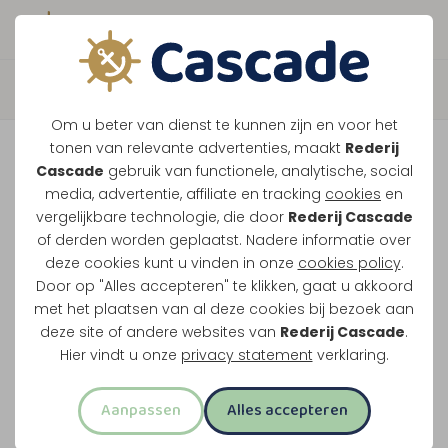
Boek direct je vaart
Terug
Om u beter van dienst te kunnen zijn en voor het
Maasparel Tocht
tonen van relevante advertenties, maakt
Rederij
Cascade
gebruik van functionele, analytische, social
media, advertentie, affiliate en tracking
cookies
en
Vaar langs Maasbracht, Wessem en het witte
vergelijkbare technologie, die door
Rederij Cascade
of derden worden geplaatst. Nadere informatie over
stadje Thorn. Dit klassieke rondje over de
deze cookies kunt u vinden in onze
cookies policy
.
Maasplassen vertrekt vanuit Maasbracht of
Door op "Alles accepteren" te klikken, gaat u akkoord
Thorn.
met het plaatsen van al deze cookies bij bezoek aan
deze site of andere websites van
Rederij Cascade
.
Midden-Limburg in één rondvaart
Hier vindt u onze
privacy statement
verklaring.
Twee uur varen
Aanpassen
Alles accepteren
Opstappen in Maasbracht of Thorn
Meest familievriendelijke rondvaart