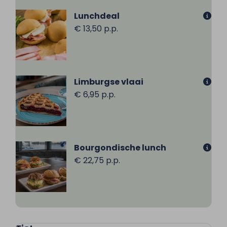
Lunchdeal
€ 13,50 p.p.
Limburgse vlaai
€ 6,95 p.p.
Bourgondische lunch
€ 22,75 p.p.