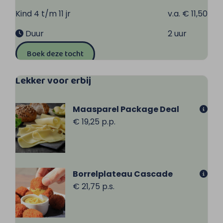
Kind 4 t/m 11 jr
v.a. € 11,50
Duur
2 uur
Boek deze tocht
Lekker voor erbij
Maasparel Package Deal
€ 19,25 p.p.
Borrelplateau Cascade
€ 21,75 p.s.