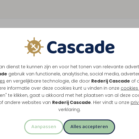
1
K
n dienst te kunnen zijn en voor het tonen van relevante adver
e stadje Thorn. Dit klassieke rondje over de
ade
gebruik van functionele, analytische, social media, advertenti
f Thorn.
es
en vergelijkbare technologie, die door
Rederij Cascade
of 
ere informatie over deze cookies kunt u vinden in onze
cookies 
en" te klikken, gaat u akkoord met het plaatsen van al deze co
 of andere websites van
Rederij Cascade
. Hier vindt u onze
pri
verklaring.
rn
t
Aanpassen
Alles accepteren