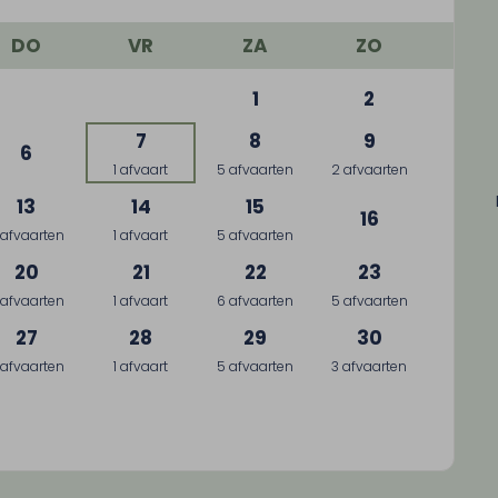
DO
VR
ZA
ZO
1
2
7
8
9
6
1 afvaart
5 afvaarten
2 afvaarten
13
14
15
16
 afvaarten
1 afvaart
5 afvaarten
20
21
22
23
 afvaarten
1 afvaart
6 afvaarten
5 afvaarten
27
28
29
30
 afvaarten
1 afvaart
5 afvaarten
3 afvaarten