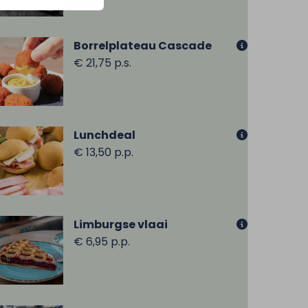
Borrelplateau Cascade
€ 21,75 p.s.
Lunchdeal
€ 13,50 p.p.
Limburgse vlaai
€ 6,95 p.p.