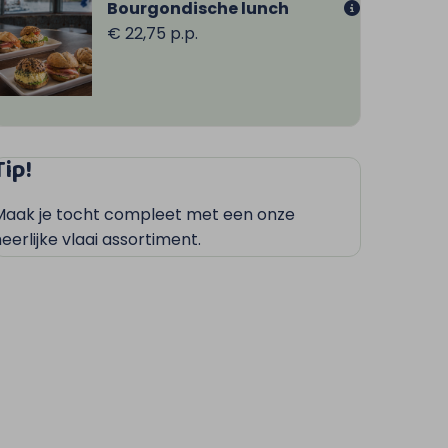
Bourgondische lunch
€ 22,75 p.p.
Tip!
Maak je tocht compleet met een onze
eerlijke vlaai assortiment.