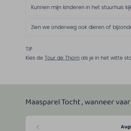
Je ziet eerst de bedrijvige haven van M
Kunnen mijn kinderen in het stuurhuis ki
voorbij: Maasbracht, Wessem en Thorn.
Koningsteen, een geliefde plek bij natu
Ja, en dat is precies wat veel kinderen 
Zien we onderweg ook dieren of bijzond
kapitein naar binnen, vragen stellen ove
even het roer vasthouden.
Tijdens de tocht vaar je door natuurgeb
geluk watersporters en dieren spotten.
TIP
Wil je kind dit graag doen? Spreek dan t
Kies de
Tour de Thorn
als je in het witte st
kinderen naar de kapitein.
Maasparel Tocht , wanneer vaar
Aug