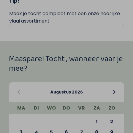
Tip!
Maak je tocht compleet met een onze heerlijke
vlaai assortiment.
Maasparel Tocht , wanneer vaar je
mee?
Augustus 2026
MA
DI
WO
DO
VR
ZA
ZO
1
2
3
4
5
6
7
8
9