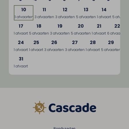
10
11
12
13
14
15
3 afvaarten
3 afvaarten
3 afvaarten
5 afvaarten
1 afvaart
5 afvaart
17
18
19
20
21
22
1 afvaart
5 afvaarten
3 afvaarten
5 afvaarten
1 afvaart
6 afvaarten
24
25
26
27
28
29
1 afvaart
1 afvaart
3 afvaarten
3 afvaarten
1 afvaart
5 afvaarten
3 a
31
1 afvaart
Rondvaarten