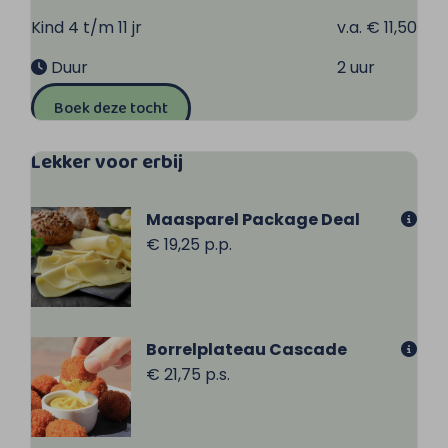
Kind 4 t/m 11 jr
v.a. € 11,50
Duur
2 uur
Boek deze tocht
Lekker voor erbij
Maasparel Package Deal
€ 19,25 p.p.
Borrelplateau Cascade
€ 21,75 p.s.