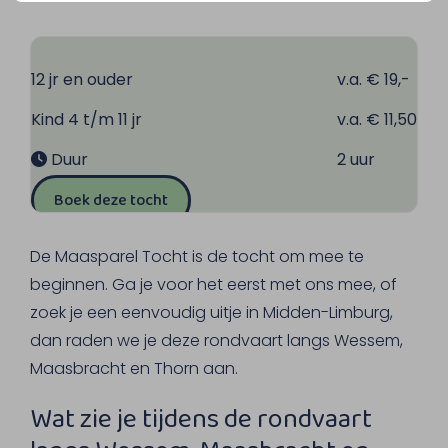
12 jr en ouder
v.a. € 19,-
Kind 4 t/m 11 jr
v.a. € 11,50
Duur
2 uur
Boek deze tocht
De Maasparel Tocht is de tocht om mee te
beginnen. Ga je voor het eerst met ons mee, of
zoek je een eenvoudig uitje in Midden-Limburg,
dan raden we je deze rondvaart langs Wessem,
Maasbracht en Thorn aan.
Wat zie je tijdens de rondvaart