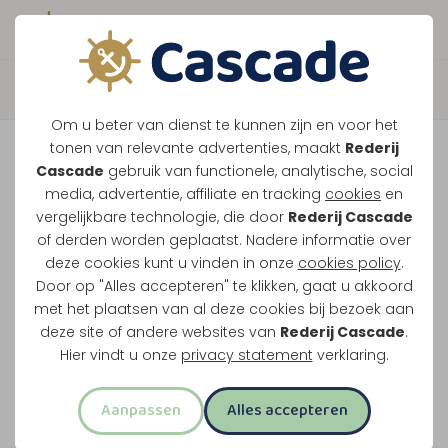
Boek direct je vaart
Terug
Om u beter van dienst te kunnen zijn en voor het
Maasparel Tocht
tonen van relevante advertenties, maakt
Rederij
Cascade
gebruik van functionele, analytische, social
media, advertentie, affiliate en tracking
cookies
en
Vaar langs Maasbracht, Wessem en het witte
vergelijkbare technologie, die door
Rederij Cascade
of derden worden geplaatst. Nadere informatie over
stadje Thorn. Dit klassieke rondje over de
deze cookies kunt u vinden in onze
cookies policy
.
Maasplassen vertrekt vanuit Maasbracht of
Door op "Alles accepteren" te klikken, gaat u akkoord
Thorn.
met het plaatsen van al deze cookies bij bezoek aan
deze site of andere websites van
Rederij Cascade
.
Midden-Limburg in één rondvaart
Hier vindt u onze
privacy statement
verklaring.
Twee uur varen
Aanpassen
Alles accepteren
Opstappen in Maasbracht of Thorn
Meest familievriendelijke rondvaart