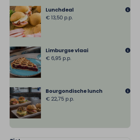
Lunchdeal
€ 13,50 p.p.
Limburgse vlaai
€ 6,95 p.p.
Bourgondische lunch
€ 22,75 p.p.