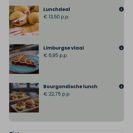
Lunchdeal
€ 13,50 p.p.
Limburgse vlaai
€ 6,95 p.p.
Bourgondische lunch
€ 22,75 p.p.