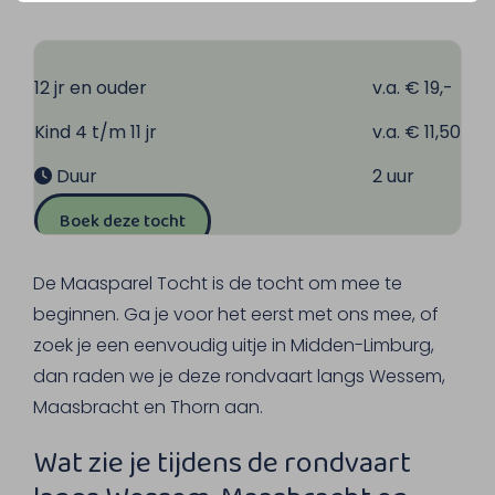
12 jr en ouder
v.a. € 19,-
Kind 4 t/m 11 jr
v.a. € 11,50
Duur
2 uur
Boek deze tocht
De Maasparel Tocht is de tocht om mee te
beginnen. Ga je voor het eerst met ons mee, of
zoek je een eenvoudig uitje in Midden-Limburg,
dan raden we je deze rondvaart langs Wessem,
Maasbracht en Thorn aan.
Wat zie je tijdens de rondvaart