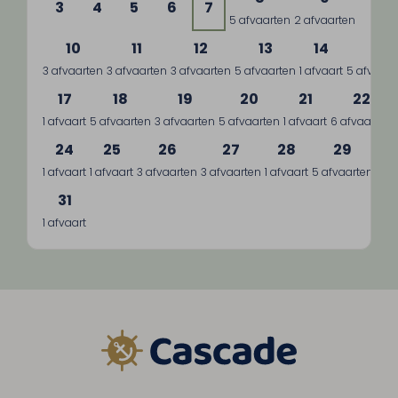
3
4
5
6
7
5 afvaarten
2 afvaarten
10
11
12
13
14
15
3 afvaarten
3 afvaarten
3 afvaarten
5 afvaarten
1 afvaart
5 afvaart
17
18
19
20
21
22
1 afvaart
5 afvaarten
3 afvaarten
5 afvaarten
1 afvaart
6 afvaarten
24
25
26
27
28
29
1 afvaart
1 afvaart
3 afvaarten
3 afvaarten
1 afvaart
5 afvaarten
3 a
31
1 afvaart