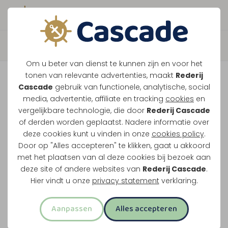
Boek direct je vaart
Terug
Om u beter van dienst te kunnen zijn en voor het
Maasparel Tocht
tonen van relevante advertenties, maakt
Rederij
Cascade
gebruik van functionele, analytische, social
media, advertentie, affiliate en tracking
cookies
en
Vaar langs Maasbracht, Wessem en het witte
vergelijkbare technologie, die door
Rederij Cascade
of derden worden geplaatst. Nadere informatie over
stadje Thorn. Dit klassieke rondje over de
deze cookies kunt u vinden in onze
cookies policy
.
Maasplassen vertrekt vanuit Maasbracht of
Door op "Alles accepteren" te klikken, gaat u akkoord
Thorn.
met het plaatsen van al deze cookies bij bezoek aan
deze site of andere websites van
Rederij Cascade
.
Midden-Limburg in één rondvaart
Hier vindt u onze
privacy statement
verklaring.
Twee uur varen
Aanpassen
Alles accepteren
Opstappen in Maasbracht of Thorn
Meest familievriendelijke rondvaart