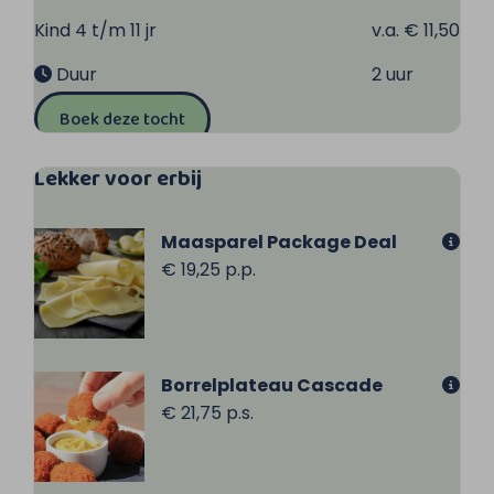
Kind 4 t/m 11 jr
v.a. € 11,50
Duur
2 uur
Boek deze tocht
Lekker voor erbij
Maasparel Package Deal
€ 19,25 p.p.
Borrelplateau Cascade
€ 21,75 p.s.