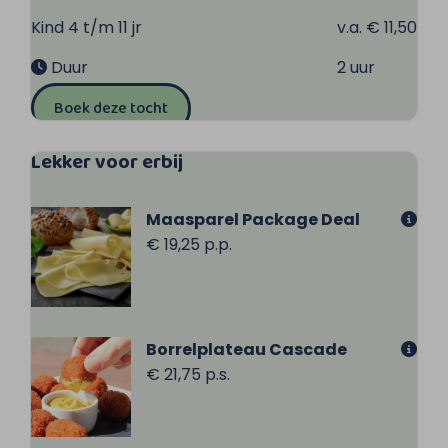
Kind 4 t/m 11 jr
v.a. € 11,50
Duur
2 uur
Boek deze tocht
Lekker voor erbij
Maasparel Package Deal
€ 19,25 p.p.
Borrelplateau Cascade
€ 21,75 p.s.