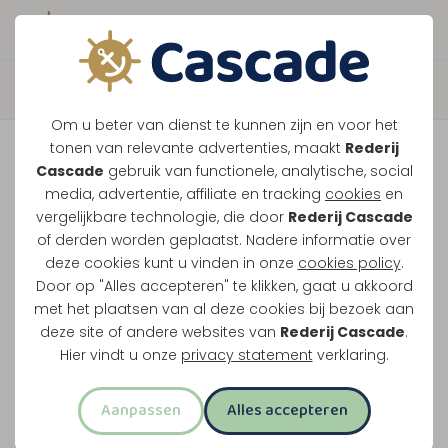
Boek direct je vaart
Terug
Om u beter van dienst te kunnen zijn en voor het
Maasparel Tocht
tonen van relevante advertenties, maakt
Rederij
Cascade
gebruik van functionele, analytische, social
media, advertentie, affiliate en tracking
cookies
en
Vaar langs Maasbracht, Wessem en het witte
vergelijkbare technologie, die door
Rederij Cascade
of derden worden geplaatst. Nadere informatie over
stadje Thorn. Dit klassieke rondje over de
deze cookies kunt u vinden in onze
cookies policy
.
Maasplassen vertrekt vanuit Maasbracht of
Door op "Alles accepteren" te klikken, gaat u akkoord
Thorn.
met het plaatsen van al deze cookies bij bezoek aan
deze site of andere websites van
Rederij Cascade
.
Midden-Limburg in één rondvaart
Hier vindt u onze
privacy statement
verklaring.
Twee uur varen
Aanpassen
Alles accepteren
Opstappen in Maasbracht of Thorn
Meest familievriendelijke rondvaart