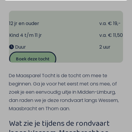
12 jr en ouder
v.a. € 19,-
Kind 4 t/m 11 jr
v.a. € 11,50
Duur
2 uur
Boek deze tocht
De Maasparel Tocht is de tocht om mee te
beginnen. Ga je voor het eerst met ons mee, of
zoek je een eenvoudig uitje in Midden-Limburg,
dan raden we je deze rondvaart langs Wessem,
Maasbracht en Thorn aan.
Wat zie je tijdens de rondvaart