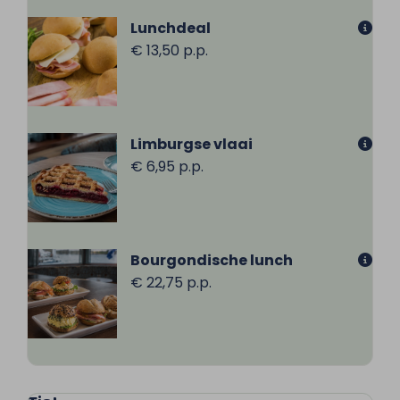
Lunchdeal
€ 13,50 p.p.
Limburgse vlaai
€ 6,95 p.p.
Bourgondische lunch
€ 22,75 p.p.