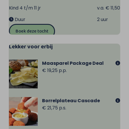
Kind 4 t/m 11 jr
v.a. € 11,50
Duur
2 uur
Boek deze tocht
Lekker voor erbij
Maasparel Package Deal
€ 19,25 p.p.
Borrelplateau Cascade
€ 21,75 p.s.