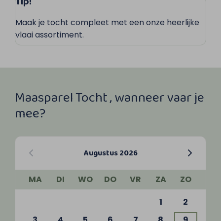
Tip!
Maak je tocht compleet met een onze heerlijke
vlaai assortiment.
Maasparel Tocht , wanneer vaar je
mee?
Augustus 2026
MA
DI
WO
DO
VR
ZA
ZO
1
2
3
4
5
6
7
8
9