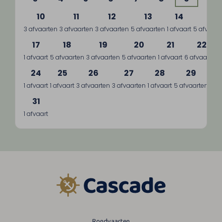
10
11
12
13
14
15
3 afvaarten
3 afvaarten
3 afvaarten
5 afvaarten
1 afvaart
5 afvaart
17
18
19
20
21
22
1 afvaart
5 afvaarten
3 afvaarten
5 afvaarten
1 afvaart
6 afvaarten
24
25
26
27
28
29
1 afvaart
1 afvaart
3 afvaarten
3 afvaarten
1 afvaart
5 afvaarten
3 a
31
1 afvaart
Rondvaarten