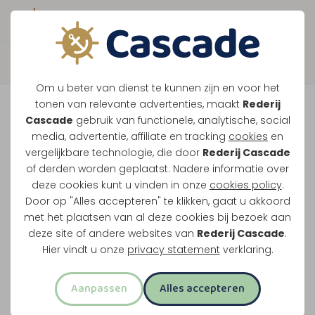
Boek direct je vaart
Terug
Om u beter van dienst te kunnen zijn en voor het
Maasparel Tocht
tonen van relevante advertenties, maakt
Rederij
Cascade
gebruik van functionele, analytische, social
media, advertentie, affiliate en tracking
cookies
en
Vaar langs Maasbracht, Wessem en het witte
vergelijkbare technologie, die door
Rederij Cascade
of derden worden geplaatst. Nadere informatie over
stadje Thorn. Dit klassieke rondje over de
deze cookies kunt u vinden in onze
cookies policy
.
Maasplassen vertrekt vanuit Maasbracht of
Door op "Alles accepteren" te klikken, gaat u akkoord
Thorn.
met het plaatsen van al deze cookies bij bezoek aan
deze site of andere websites van
Rederij Cascade
.
Midden-Limburg in één rondvaart
Hier vindt u onze
privacy statement
verklaring.
Twee uur varen
Aanpassen
Alles accepteren
Opstappen in Maasbracht of Thorn
Meest familievriendelijke rondvaart