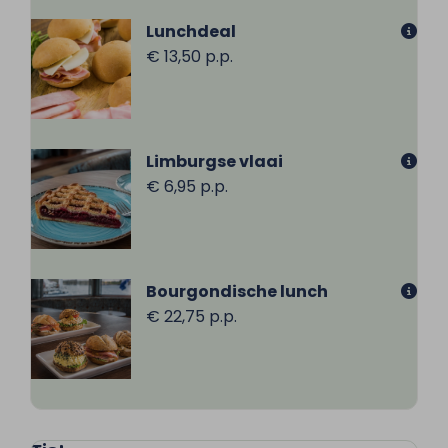
Lunchdeal
€ 13,50 p.p.
Limburgse vlaai
€ 6,95 p.p.
Bourgondische lunch
€ 22,75 p.p.