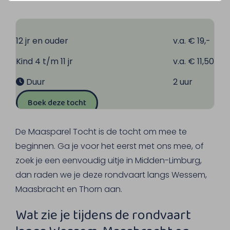
12 jr en ouder
v.a. € 19,-
Kind 4 t/m 11 jr
v.a. € 11,50
Duur
2 uur
Boek deze tocht
De Maasparel Tocht is de tocht om mee te
beginnen. Ga je voor het eerst met ons mee, of
zoek je een eenvoudig uitje in Midden-Limburg,
dan raden we je deze rondvaart langs Wessem,
Maasbracht en Thorn aan.
Wat zie je tijdens de rondvaart