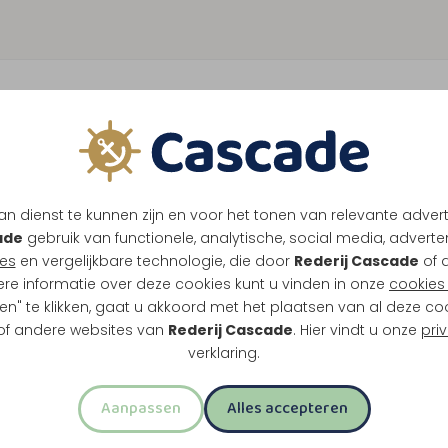
1
K
n dienst te kunnen zijn en voor het tonen van relevante adver
e stadje Thorn. Dit klassieke rondje over de
ade
gebruik van functionele, analytische, social media, advertenti
f Thorn.
es
en vergelijkbare technologie, die door
Rederij Cascade
of 
ere informatie over deze cookies kunt u vinden in onze
cookies 
en" te klikken, gaat u akkoord met het plaatsen van al deze co
 of andere websites van
Rederij Cascade
. Hier vindt u onze
pri
verklaring.
rn
t
Aanpassen
Alles accepteren