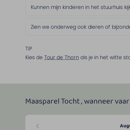
Je ziet eerst de bedrijvige haven van M
Kunnen mijn kinderen in het stuurhuis ki
voorbij: Maasbracht, Wessem en Thorn.
Koningsteen, een geliefde plek bij natu
Ja, en dat is precies wat veel kinderen 
Zien we onderweg ook dieren of bijzond
kapitein naar binnen, vragen stellen ove
even het roer vasthouden.
Tijdens de tocht vaar je door natuurgeb
geluk watersporters en dieren spotten.
TIP
Wil je kind dit graag doen? Spreek dan t
Kies de
Tour de Thorn
als je in het witte st
kinderen naar de kapitein.
Maasparel Tocht , wanneer vaar
Aug