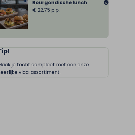
Bourgondische lunch
€ 22,75 p.p.
Tip!
Maak je tocht compleet met een onze
eerlijke vlaai assortiment.