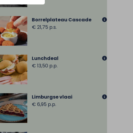
Borrelplateau Cascade
€ 21,75 p.s.
Lunchdeal
€ 13,50 p.p.
Limburgse vlaai
€ 6,95 p.p.