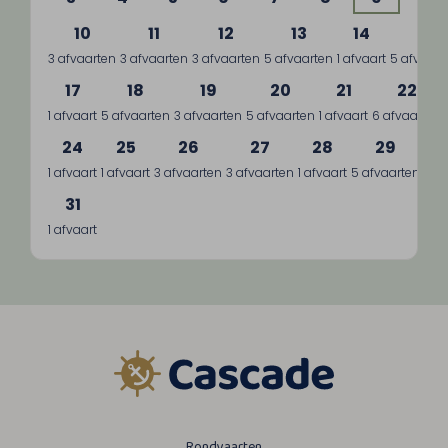
10
11
12
13
14
15
3 afvaarten
3 afvaarten
3 afvaarten
5 afvaarten
1 afvaart
5 afvaart
17
18
19
20
21
22
1 afvaart
5 afvaarten
3 afvaarten
5 afvaarten
1 afvaart
6 afvaarten
24
25
26
27
28
29
1 afvaart
1 afvaart
3 afvaarten
3 afvaarten
1 afvaart
5 afvaarten
3 a
31
1 afvaart
Rondvaarten