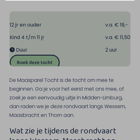
12 jr en ouder
v.a. € 19,-
Kind 4 t/m 11 jr
v.a. € 11,50
Duur
2 uur
Boek deze tocht
De Maasparel Tocht is de tocht om mee te
beginnen. Ga je voor het eerst met ons mee, of
zoek je een eenvoudig uitje in Midden-Limburg,
dan raden we je deze rondvaart langs Wessem,
Maasbracht en Thorn aan.
Wat zie je tijdens de rondvaart