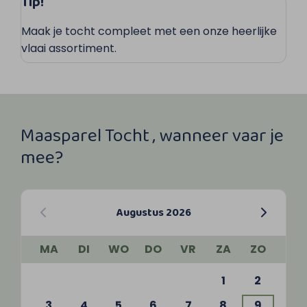
Tip!
Maak je tocht compleet met een onze heerlijke
vlaai assortiment.
Maasparel Tocht , wanneer vaar je
mee?
Augustus 2026
MA
DI
WO
DO
VR
ZA
ZO
1
2
3
4
5
6
7
8
9