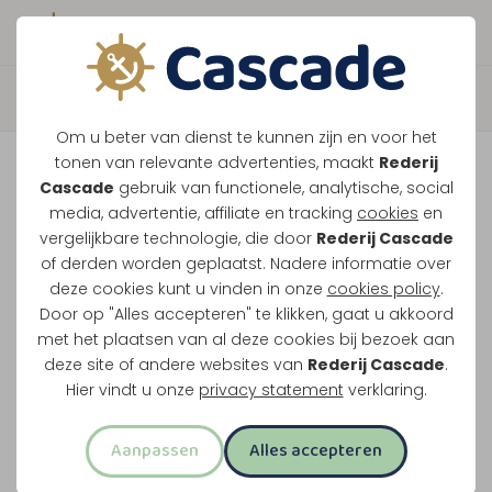
Boek direct je vaart
Terug
Om u beter van dienst te kunnen zijn en voor het
Maasparel Tocht
tonen van relevante advertenties, maakt
Rederij
Cascade
gebruik van functionele, analytische, social
media, advertentie, affiliate en tracking
cookies
en
Vaar langs Maasbracht, Wessem en het witte
vergelijkbare technologie, die door
Rederij Cascade
of derden worden geplaatst. Nadere informatie over
stadje Thorn. Dit klassieke rondje over de
deze cookies kunt u vinden in onze
cookies policy
.
Maasplassen vertrekt vanuit Maasbracht of
Door op "Alles accepteren" te klikken, gaat u akkoord
Thorn.
met het plaatsen van al deze cookies bij bezoek aan
deze site of andere websites van
Rederij Cascade
.
Midden-Limburg in één rondvaart
Hier vindt u onze
privacy statement
verklaring.
Twee uur varen
Aanpassen
Alles accepteren
Opstappen in Maasbracht of Thorn
Meest familievriendelijke rondvaart