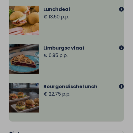
Lunchdeal
€ 13,50 p.p.
Limburgse vlaai
€ 6,95 p.p.
Bourgondische lunch
€ 22,75 p.p.