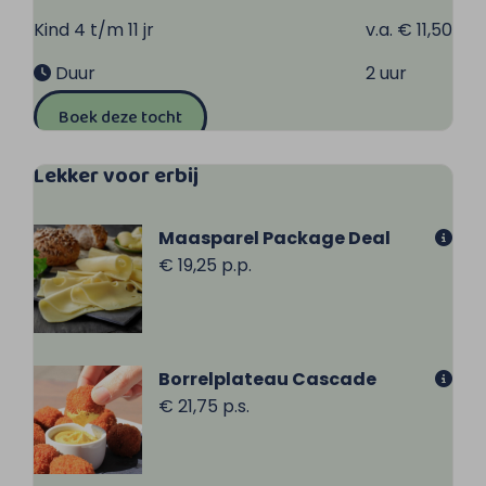
Kind 4 t/m 11 jr
v.a. € 11,50
Duur
2 uur
Boek deze tocht
Lekker voor erbij
Maasparel Package Deal
€ 19,25 p.p.
Borrelplateau Cascade
€ 21,75 p.s.