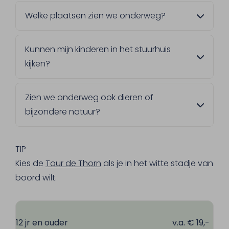
Welke plaatsen zien we onderweg?
Je ziet eerst de bedrijvige haven van
Kunnen mijn kinderen in het stuurhuis
Maasbracht. Daarna vaar je de Maasparels
kijken?
voorbij: Maasbracht, Wessem en Thorn.
Onderweg kom je ook langs het
Ja, en dat is precies wat veel kinderen het
natuurgebied Koningsteen, een geliefde plek
Zien we onderweg ook dieren of
leukst vinden aan boord. Ze mogen bij de
bij natuurliefhebbers en watersporters.
bijzondere natuur?
kapitein naar binnen, vragen stellen over het
varen en onder zijn begeleiding zelf even het
Tijdens de tocht vaar je door natuurgebied
roer vasthouden.
Koningssteen. Hier kun je met een beetje
TIP
geluk watersporters en dieren spotten.
Kies de
Tour de Thorn
als je in het witte stadje van
Wil je kind dit graag doen? Spreek dan ter
boord wilt.
plekke onze crew aan. Zij begeleiden de
kinderen naar de kapitein.
12 jr en ouder
v.a. € 19,-