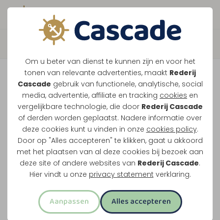
Boek direct je vaart
Terug
Om u beter van dienst te kunnen zijn en voor het
Maasparel Tocht
tonen van relevante advertenties, maakt
Rederij
Cascade
gebruik van functionele, analytische, social
media, advertentie, affiliate en tracking
cookies
en
Vaar langs Maasbracht, Wessem en het witte
vergelijkbare technologie, die door
Rederij Cascade
of derden worden geplaatst. Nadere informatie over
stadje Thorn. Dit klassieke rondje over de
deze cookies kunt u vinden in onze
cookies policy
.
Maasplassen vertrekt vanuit Maasbracht of
Door op "Alles accepteren" te klikken, gaat u akkoord
Thorn.
met het plaatsen van al deze cookies bij bezoek aan
deze site of andere websites van
Rederij Cascade
.
Midden-Limburg in één rondvaart
Hier vindt u onze
privacy statement
verklaring.
Twee uur varen
Aanpassen
Alles accepteren
Opstappen in Maasbracht of Thorn
Meest familievriendelijke rondvaart