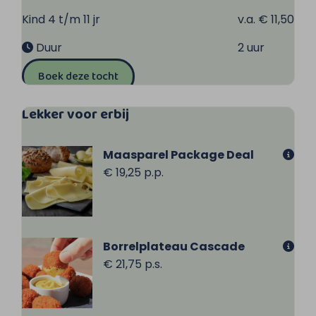
Kind 4 t/m 11 jr
v.a. € 11,50
Duur
2 uur
Boek deze tocht
Lekker voor erbij
Maasparel Package Deal
€ 19,25 p.p.
Borrelplateau Cascade
€ 21,75 p.s.