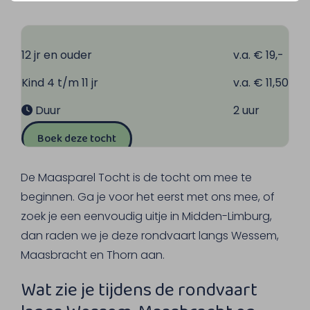
12 jr en ouder
v.a. € 19,-
Kind 4 t/m 11 jr
v.a. € 11,50
Duur
2 uur
Boek deze tocht
De Maasparel Tocht is de tocht om mee te
beginnen. Ga je voor het eerst met ons mee, of
zoek je een eenvoudig uitje in Midden-Limburg,
dan raden we je deze rondvaart langs Wessem,
Maasbracht en Thorn aan.
Wat zie je tijdens de rondvaart