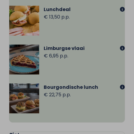
Lunchdeal
€ 13,50 p.p.
Limburgse vlaai
€ 6,95 p.p.
Bourgondische lunch
€ 22,75 p.p.