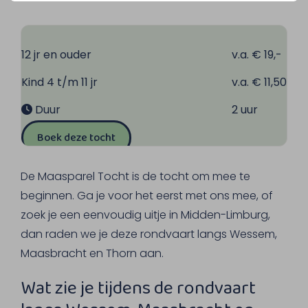
12 jr en ouder
v.a. € 19,-
Kind 4 t/m 11 jr
v.a. € 11,50
Duur
2 uur
Boek deze tocht
De Maasparel Tocht is de tocht om mee te
beginnen. Ga je voor het eerst met ons mee, of
zoek je een eenvoudig uitje in Midden-Limburg,
dan raden we je deze rondvaart langs Wessem,
Maasbracht en Thorn aan.
Wat zie je tijdens de rondvaart