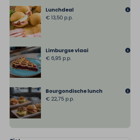
Lunchdeal
€ 13,50 p.p.
Limburgse vlaai
€ 6,95 p.p.
Bourgondische lunch
€ 22,75 p.p.