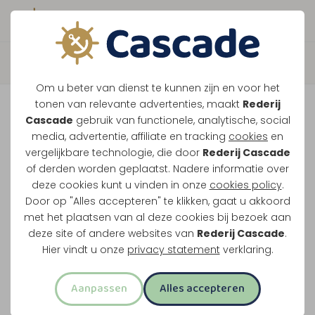
Boek direct je vaart
Terug
Om u beter van dienst te kunnen zijn en voor het
Maasparel Tocht
tonen van relevante advertenties, maakt
Rederij
Cascade
gebruik van functionele, analytische, social
media, advertentie, affiliate en tracking
cookies
en
Vaar langs Maasbracht, Wessem en het witte
vergelijkbare technologie, die door
Rederij Cascade
of derden worden geplaatst. Nadere informatie over
stadje Thorn. Dit klassieke rondje over de
deze cookies kunt u vinden in onze
cookies policy
.
Maasplassen vertrekt vanuit Maasbracht of
Door op "Alles accepteren" te klikken, gaat u akkoord
Thorn.
met het plaatsen van al deze cookies bij bezoek aan
deze site of andere websites van
Rederij Cascade
.
Midden-Limburg in één rondvaart
Hier vindt u onze
privacy statement
verklaring.
Twee uur varen
Aanpassen
Alles accepteren
Opstappen in Maasbracht of Thorn
Meest familievriendelijke rondvaart