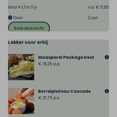
Kind 4 t/m 11 jr
v.a. € 11,50
Duur
2 uur
Boek deze tocht
Lekker voor erbij
Maasparel Package Deal
€ 19,25 p.p.
Borrelplateau Cascade
€ 21,75 p.s.