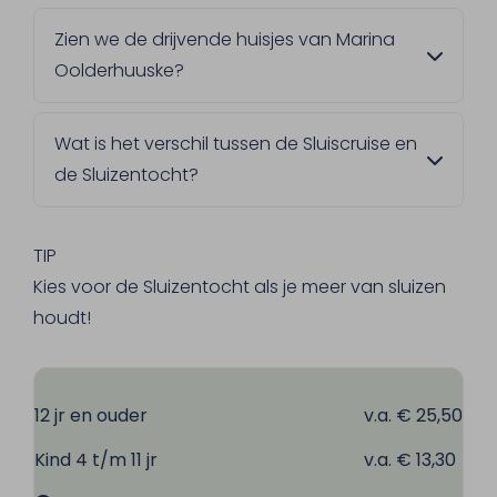
De Zuidplas, een van de mooiste
Zien we de drijvende huisjes van Marina
recreatieplassen van Limburg. Hier vaar je
Oolderhuuske?
langs de drijvende huisjes van Resort Marina
Oolderhuuske en de jachthaven.
Ja, dit is een van de hoogtepunten van de
Wat is het verschil tussen de Sluiscruise en
tocht. Je krijgt hier ook een mooi zicht op de
de Sluizentocht?
jachthaven en de watersportschool.
De Sluizentocht passeert twee sluizen en
draait om de waterwerken. De Sluiscruise
TIP
passeert alleen de sluis van Linne en vaart
Kies voor de Sluizentocht als je meer van sluizen
daarna langs de drijvende huisjes van
houdt!
Oolderhuuske.
12 jr en ouder
v.a. € 25,50
Kind 4 t/m 11 jr
v.a. € 13,30