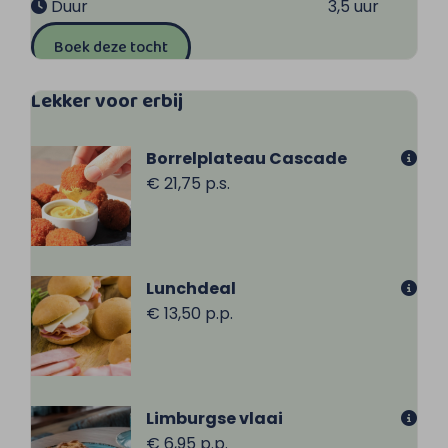
Duur
3,5 uur
Boek deze tocht
Lekker voor erbij
Borrelplateau Cascade
€ 21,75 p.s.
Lunchdeal
€ 13,50 p.p.
Limburgse vlaai
€ 6,95 p.p.