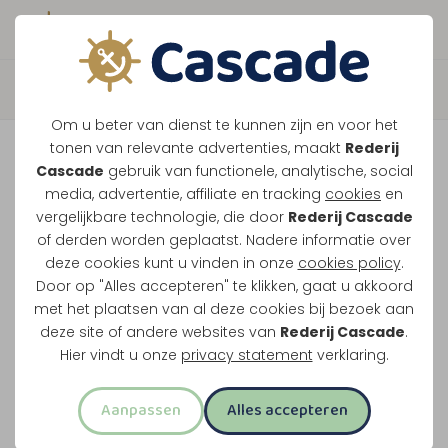
Boek direct je vaart
Terug
Om u beter van dienst te kunnen zijn en voor het
Sluiscruise
tonen van relevante advertenties, maakt
Rederij
Cascade
gebruik van functionele, analytische, social
media, advertentie, affiliate en tracking
cookies
en
Zak in de sluis van Linne en vaar over de Zuidplas
vergelijkbare technologie, die door
Rederij Cascade
of derden worden geplaatst. Nadere informatie over
langs de drijvende huisjes van Oolderhuuske.
deze cookies kunt u vinden in onze
cookies policy
.
Door op "Alles accepteren" te klikken, gaat u akkoord
Door de sluis van Linne
met het plaatsen van al deze cookies bij bezoek aan
Drieënhalf uur uur varen
deze site of andere websites van
Rederij Cascade
.
Langs de drijvende huisjes
Hier vindt u onze
privacy statement
verklaring.
Over de Zuidplas bij Roermond
Aanpassen
Alles accepteren