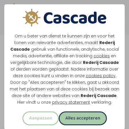
Boek direct je vaart
Terug
Om u beter van dienst te kunnen zijn en voor het
Sluiscruise
tonen van relevante advertenties, maakt
Rederij
Cascade
gebruik van functionele, analytische, social
media, advertentie, affiliate en tracking
cookies
en
Zak in de sluis van Linne en vaar over de Zuidplas
vergelijkbare technologie, die door
Rederij Cascade
of derden worden geplaatst. Nadere informatie over
langs de drijvende huisjes van Oolderhuuske.
deze cookies kunt u vinden in onze
cookies policy
.
Door op "Alles accepteren" te klikken, gaat u akkoord
Door de sluis van Linne
met het plaatsen van al deze cookies bij bezoek aan
Drieënhalf uur uur varen
deze site of andere websites van
Rederij Cascade
.
Langs de drijvende huisjes
Hier vindt u onze
privacy statement
verklaring.
Over de Zuidplas bij Roermond
Aanpassen
Alles accepteren