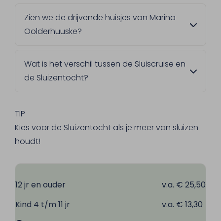
De Zuidplas, een van de mooiste
Zien we de drijvende huisjes van Marina
recreatieplassen van Limburg. Hier vaar je
Oolderhuuske?
langs de drijvende huisjes van Resort Marina
Oolderhuuske en de jachthaven.
Ja, dit is een van de hoogtepunten van de
Wat is het verschil tussen de Sluiscruise en
tocht. Je krijgt hier ook een mooi zicht op de
de Sluizentocht?
jachthaven en de watersportschool.
De Sluizentocht passeert twee sluizen en
draait om de waterwerken. De Sluiscruise
TIP
passeert alleen de sluis van Linne en vaart
Kies voor de Sluizentocht als je meer van sluizen
daarna langs de drijvende huisjes van
houdt!
Oolderhuuske.
12 jr en ouder
v.a. € 25,50
Kind 4 t/m 11 jr
v.a. € 13,30