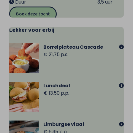
Duur
3,5 uur
Boek deze tocht
Lekker voor erbij
Borrelplateau Cascade
€ 21,75 p.s.
Lunchdeal
€ 13,50 p.p.
Limburgse vlaai
€ 6,95 p.p.