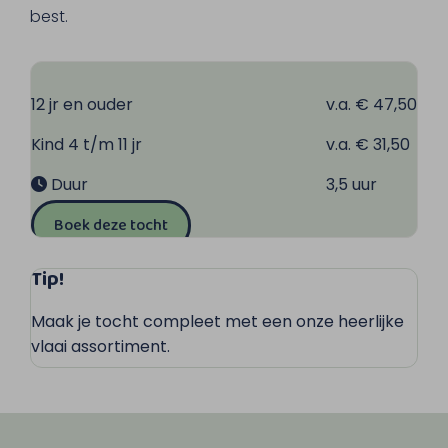
best.
12 jr en ouder
v.a. € 47,50
Kind 4 t/m 11 jr
v.a. € 31,50
Duur
3,5 uur
Boek deze tocht
Tip!
Maak je tocht compleet met een onze heerlijke
vlaai assortiment.