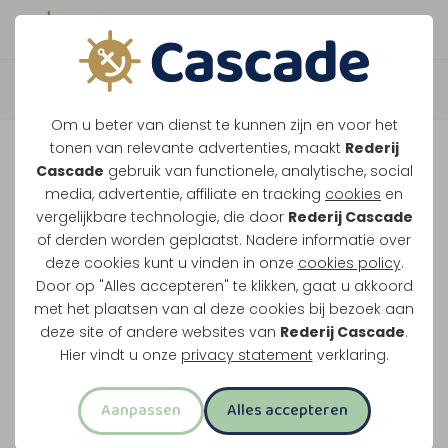
Boek direct je vaart
Terug
Om u beter van dienst te kunnen zijn en voor het
Sluizentocht Package
tonen van relevante advertenties, maakt
Rederij
Cascade
gebruik van functionele, analytische, social
Deal
media, advertentie, affiliate en tracking
cookies
en
vergelijkbare technologie, die door
Rederij Cascade
of derden worden geplaatst. Nadere informatie over
Passeer sluis Heel, Roermond en Linne met lunch,
deze cookies kunt u vinden in onze
cookies policy
.
gebak of bittergarnituur en drankjes aan boord.
Door op "Alles accepteren" te klikken, gaat u akkoord
met het plaatsen van al deze cookies bij bezoek aan
Ook de skyline van Roermond komt in beeld.
deze site of andere websites van
Rederij Cascade
.
Hier vindt u onze
privacy statement
verklaring.
Lunch en drankjes inbegrepen
Drieënhalf uur uur varen
Aanpassen
Alles accepteren
Door 3 sluizen met uitzicht op Roermond