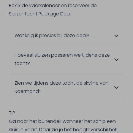
Bekijk de vaarkalender en reserveer de
Sluizentocht Package Deal.
Wat krijg ik precies bij deze deal?
Zachte kadetjes met ham of kaas, een
Hoeveel sluizen passeren we tijdens deze
broodje kroket, en de keuze tussen
tocht?
Limburgse vlaai of bittergarnituur. Ook koffie
of thee bij de lunch en het gebak, plus 2
Drie sluizen. Onderweg vertelt de kapitein je
consumpties naar keuze, horen erbij.
Zien we tijdens deze tocht de skyline van
graag meer over hoe dit precies in zijn werk
Roermond?
gaat.
Ja, dat is een van de hoogtepunten. Je
vaart langs het waterfront met zicht op de
TIP
Natalinitoren en de Christoffelkathedraal.
Ga naar het buitendek wanneer het schip een
sluis in vaart. Daar zie je het hoogteverschil het