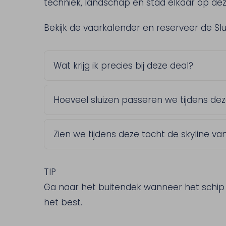
techniek, landschap en stad elkaar op dez
Bekijk de vaarkalender en reserveer de Sl
Wat krijg ik precies bij deze deal?
Zachte kadetjes met ham of kaas, een b
Hoeveel sluizen passeren we tijdens dez
vlaai of bittergarnituur. Ook koffie of th
consumpties naar keuze, horen erbij.
Drie sluizen. Onderweg vertelt de kapitei
Zien we tijdens deze tocht de skyline 
werk gaat.
Ja, dat is een van de hoogtepunten. Je 
Natalinitoren en de Christoffelkathedraa
TIP
Ga naar het buitendek wanneer het schip ee
het best.