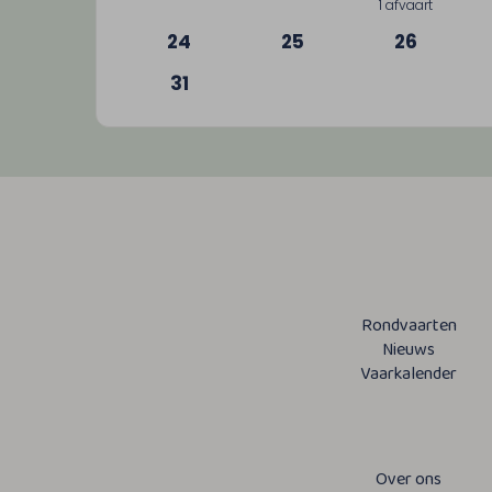
1 afvaart
24
25
26
31
Rondvaarten
Nieuws
Vaarkalender
Over ons