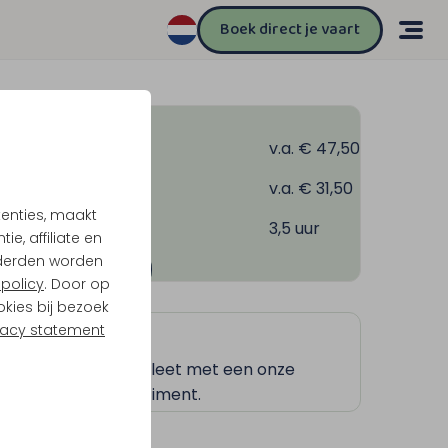
Boek direct je vaart
2 jr en ouder
v.a. € 47,50
ind 4 t/m 11 jr
v.a. € 31,50
tenties, maakt
Duur
3,5 uur
e, affiliate en
derden worden
Boek deze tocht
policy
. Door op
okies bij bezoek
Tip!
vacy statement
Maak je tocht compleet met een onze
eerlijke vlaai assortiment.