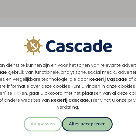
eal
1
K
n dienst te kunnen zijn en voor het tonen van relevante adver
 lunch, gebak of bittergarnituur en drankjes
ade
gebruik van functionele, analytische, social media, advertenti
omt in beeld.
es
en vergelijkbare technologie, die door
Rederij Cascade
of 
ere informatie over deze cookies kunt u vinden in onze
cookies 
en" te klikken, gaat u akkoord met het plaatsen van al deze co
 of andere websites van
Rederij Cascade
. Hier vindt u onze
pri
verklaring.
oermond
h
Aanpassen
Alles accepteren