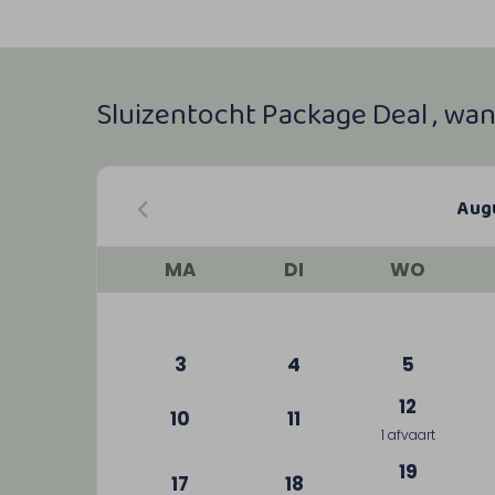
Sluizentocht Package Deal , wa
Aug
MA
DI
WO
3
4
5
12
10
11
1 afvaart
19
17
18