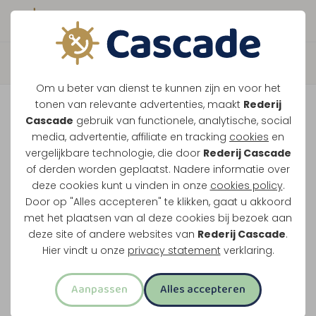
Boek direct je vaart
Terug
Om u beter van dienst te kunnen zijn en voor het
Sluizentocht Package
tonen van relevante advertenties, maakt
Rederij
Cascade
gebruik van functionele, analytische, social
Deal
media, advertentie, affiliate en tracking
cookies
en
vergelijkbare technologie, die door
Rederij Cascade
of derden worden geplaatst. Nadere informatie over
Passeer sluis Heel, Roermond en Linne met lunch,
deze cookies kunt u vinden in onze
cookies policy
.
gebak of bittergarnituur en drankjes aan boord.
Door op "Alles accepteren" te klikken, gaat u akkoord
met het plaatsen van al deze cookies bij bezoek aan
Ook de skyline van Roermond komt in beeld.
deze site of andere websites van
Rederij Cascade
.
Hier vindt u onze
privacy statement
verklaring.
Lunch en drankjes inbegrepen
Drieënhalf uur uur varen
Aanpassen
Alles accepteren
Door 3 sluizen met uitzicht op Roermond