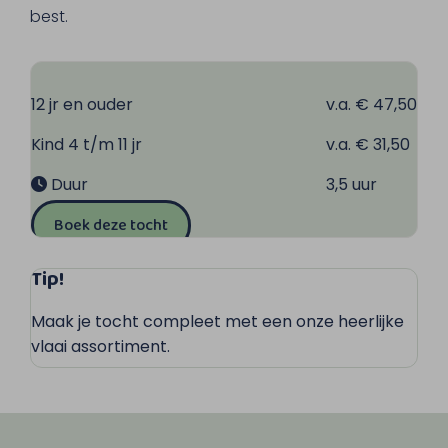
best.
12 jr en ouder
v.a. € 47,50
Kind 4 t/m 11 jr
v.a. € 31,50
Duur
3,5 uur
Boek deze tocht
Tip!
Maak je tocht compleet met een onze heerlijke
vlaai assortiment.