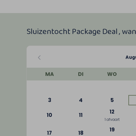
Sluizentocht Package Deal , wa
Aug
MA
DI
WO
3
4
5
12
10
11
1 afvaart
19
17
18