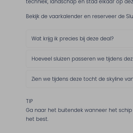
techniek, landschap en stad elkaar op dez
Bekijk de vaarkalender en reserveer de Sl
Wat krijg ik precies bij deze deal?
Zachte kadetjes met ham of kaas, een b
Hoeveel sluizen passeren we tijdens dez
vlaai of bittergarnituur. Ook koffie of th
consumpties naar keuze, horen erbij.
Drie sluizen. Onderweg vertelt de kapitei
Zien we tijdens deze tocht de skyline 
werk gaat.
Ja, dat is een van de hoogtepunten. Je 
Natalinitoren en de Christoffelkathedraa
TIP
Ga naar het buitendek wanneer het schip ee
het best.