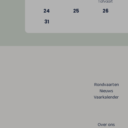
1 afvaart
24
25
26
31
Rondvaarten
Nieuws
Vaarkalender
Over ons