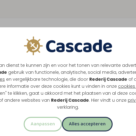
eal
1
K
n dienst te kunnen zijn en voor het tonen van relevante adver
 lunch, gebak of bittergarnituur en drankjes
ade
gebruik van functionele, analytische, social media, advertenti
omt in beeld.
es
en vergelijkbare technologie, die door
Rederij Cascade
of 
ere informatie over deze cookies kunt u vinden in onze
cookies 
en" te klikken, gaat u akkoord met het plaatsen van al deze co
 of andere websites van
Rederij Cascade
. Hier vindt u onze
pri
verklaring.
oermond
Aanpassen
Alles accepteren