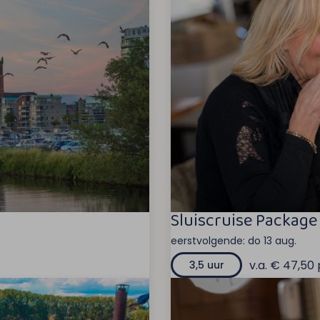
Sluiscruise Package
eerstvolgende:
do 13 aug.
v.a. € 47,50 
3,5 uur