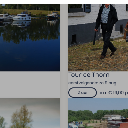
Tour de Thorn
eerstvolgende:
zo 9 aug.
v.a. € 19,00 p
2 uur