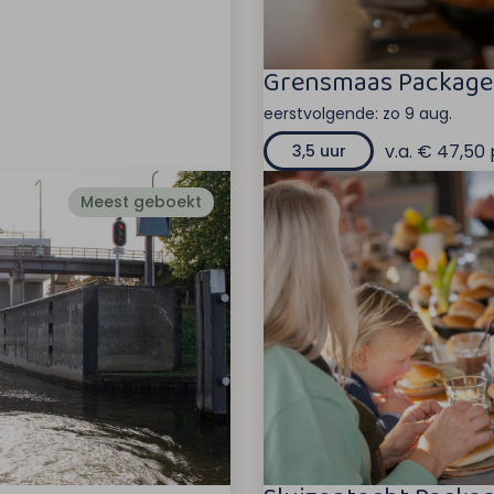
Grensmaas Package
eerstvolgende:
zo 9 aug.
v.a. € 47,50 
3,5 uur
Meest geboekt