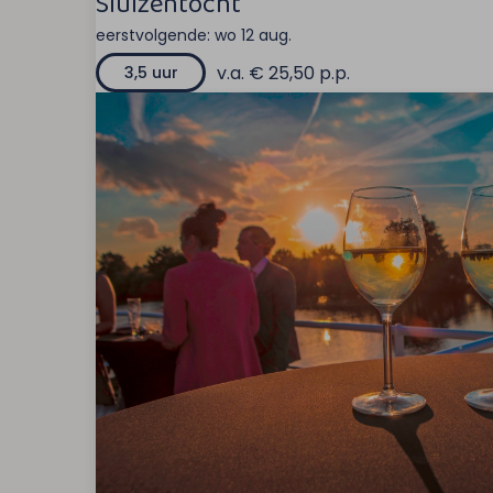
Sluizentocht
eerstvolgende:
wo 12 aug.
v.a. € 25,50 p.p.
3,5 uur