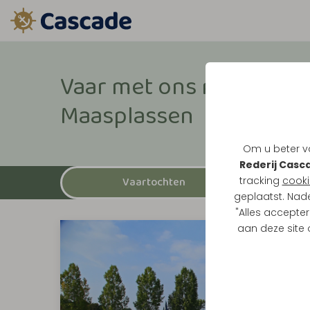
Vaar met ons mee over 
Maasplassen
Om u beter va
Rederij Casc
tracking
cooki
Vaartochten
geplaatst. Nad
"Alles accepter
aan deze site