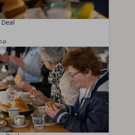
 Deal
p.p.