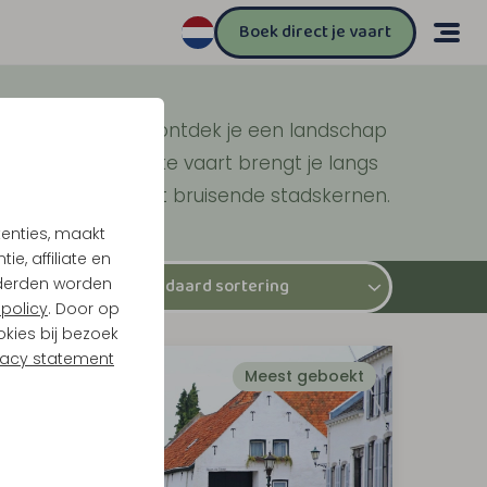
Boek direct je vaart
rn en Roermond ontdek je een landschap
evendige oevers. Elke vaart brengt je langs
 stille plassen tot bruisende stadskernen.
tenties, maakt
e, affiliate en
derden worden
policy
. Door op
okies bij bezoek
vacy statement
Meest geboekt