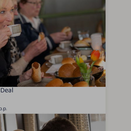
 Deal
p.p.