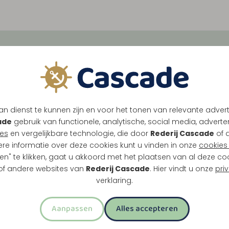
de
Tussen Maasbracht, Tho
vol historie, natuur en l
verrassende plekken, van
n dienst te kunnen zijn en voor het tonen van relevante adver
ade
gebruik van functionele, analytische, social media, advertenti
es
en vergelijkbare technologie, die door
Rederij Cascade
of 
Eten & Drinken
Seizoensspecials
ere informatie over deze cookies kunt u vinden in onze
cookies 
en" te klikken, gaat u akkoord met het plaatsen van al deze co
 of andere websites van
Rederij Cascade
. Hier vindt u onze
pri
Meest geboekt
verklaring.
Aanpassen
Alles accepteren