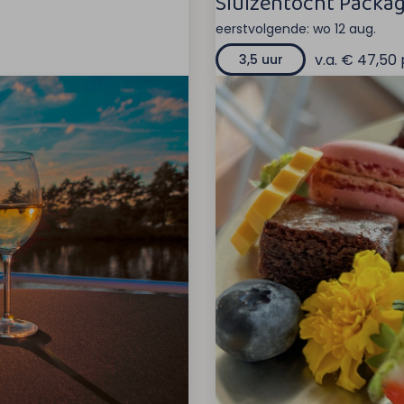
Sluizentocht Packag
eerstvolgende:
wo 12 aug.
v.a. € 47,50 
3,5 uur