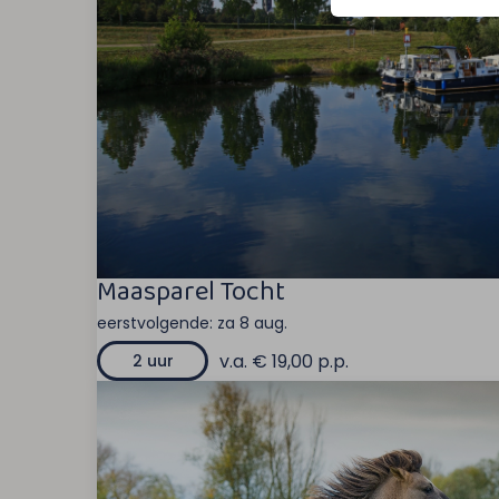
Maasparel Tocht
eerstvolgende:
za 8 aug.
v.a. € 19,00 p.p.
2 uur