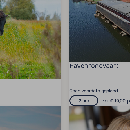
Havenrondvaart
Geen vaardata gepland
v.a. € 19,00 p
2 uur