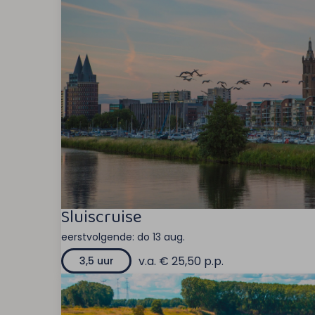
Sluiscruise
eerstvolgende:
do 13 aug.
v.a. € 25,50 p.p.
3,5 uur