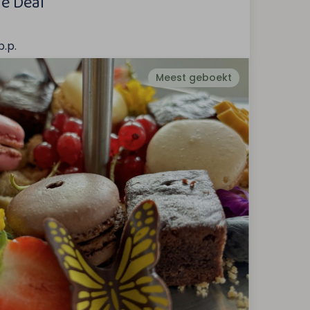
e Deal
p.p.
Meest geboekt