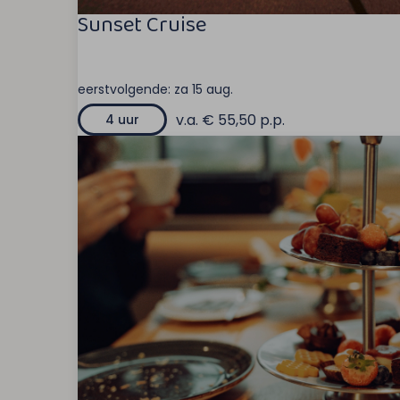
Sunset Cruise
eerstvolgende:
za 15 aug.
v.a. € 55,50 p.p.
4 uur