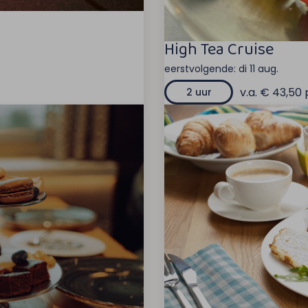
High Tea Cruise
eerstvolgende:
di 11 aug.
v.a. € 43,50 
2 uur