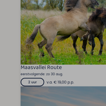
Maasvallei Route
eerstvolgende:
zo 30 aug.
v.a. € 19,00 p.p.
2 uur