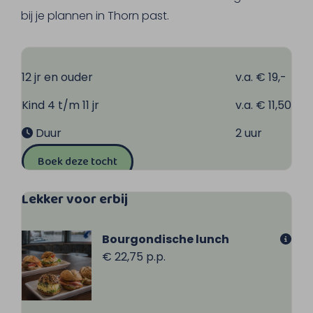
om het stadje te bereiken.
bij je plannen in Thorn past.
12 jr en ouder
v.a. € 19,-
Kind 4 t/m 11 jr
v.a. € 11,50
Duur
2 uur
Boek deze tocht
Lekker voor erbij
Bourgondische lunch
€ 22,75 p.p.