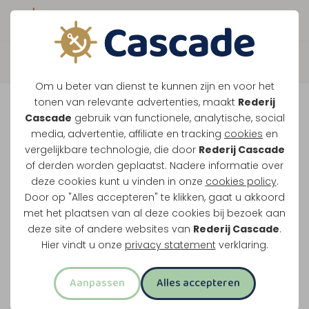
Boek direct je vaart
Terug
Om u beter van dienst te kunnen zijn en voor het
Tour de Thorn
tonen van relevante advertenties, maakt
Rederij
Cascade
gebruik van functionele, analytische, social
media, advertentie, affiliate en tracking
cookies
en
Vaar naar Thorn, stap van boord en kies zelf
vergelijkbare technologie, die door
Rederij Cascade
of derden worden geplaatst. Nadere informatie over
wanneer je terugvaart. Zo combineer je varen
deze cookies kunt u vinden in onze
cookies policy
.
met tijd in het witte stadje.
Door op "Alles accepteren" te klikken, gaat u akkoord
met het plaatsen van al deze cookies bij bezoek aan
Water en land in 1 activiteit
deze site of andere websites van
Rederij Cascade
.
Twee uur varen
Hier vindt u onze
privacy statement
verklaring.
Via Wessem en de Grote Heggeplas
Aanpassen
Alles accepteren
Uitstappen in het witte stadje