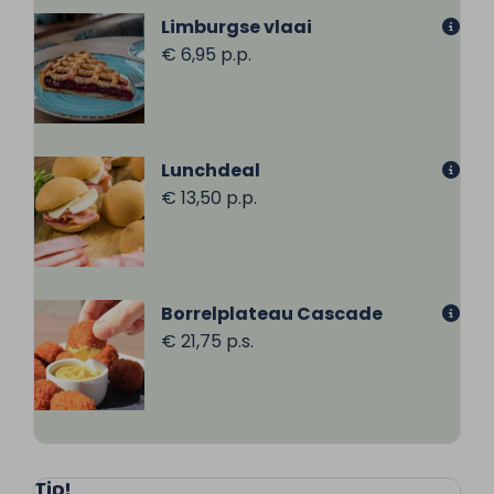
Limburgse vlaai
€ 6,95 p.p.
Lunchdeal
€ 13,50 p.p.
Borrelplateau Cascade
€ 21,75 p.s.
Tip!