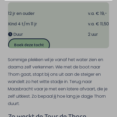
12 jr en ouder
v.a. € 19,-
Kind 4 t/m 11 jr
v.a. € 11,50
Duur
2 uur
Boek deze tocht
Sommige plekken wil je vanaf het water zien en
daarna zelf verkennen. Wie met de boot naar
Thorn gaat, stapt bij ons uit aan de steiger en
wandelt zo het witte stadje in. Terug naar
Maasbracht vaar je met een latere afvaart, die je
zelf uitkiest. Zo bepaal jij hoe lang je dagje Thorn
duurt.
Zo werkt de Tour de Thorn