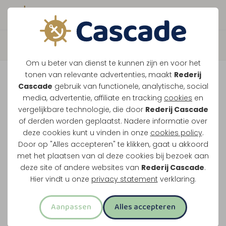
Boek direct je vaart
Terug
Om u beter van dienst te kunnen zijn en voor het
Tour de Thorn
tonen van relevante advertenties, maakt
Rederij
Cascade
gebruik van functionele, analytische, social
media, advertentie, affiliate en tracking
cookies
en
Vaar naar Thorn, stap van boord en kies zelf
vergelijkbare technologie, die door
Rederij Cascade
of derden worden geplaatst. Nadere informatie over
wanneer je terugvaart. Zo combineer je varen
deze cookies kunt u vinden in onze
cookies policy
.
met tijd in het witte stadje.
Door op "Alles accepteren" te klikken, gaat u akkoord
met het plaatsen van al deze cookies bij bezoek aan
Water en land in 1 activiteit
deze site of andere websites van
Rederij Cascade
.
Twee uur varen
Hier vindt u onze
privacy statement
verklaring.
Via Wessem en de Grote Heggeplas
Aanpassen
Alles accepteren
Uitstappen in het witte stadje