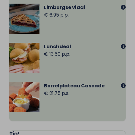
Limburgse vlaai
€ 6,95 p.p.
Lunchdeal
€ 13,50 p.p.
Borrelplateau Cascade
€ 21,75 p.s.
Tip!