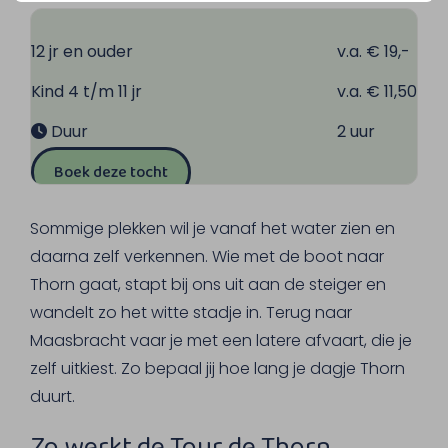
12 jr en ouder
v.a. € 19,-
Kind 4 t/m 11 jr
v.a. € 11,50
Duur
2 uur
Boek deze tocht
Sommige plekken wil je vanaf het water zien en
daarna zelf verkennen. Wie met de boot naar
Thorn gaat, stapt bij ons uit aan de steiger en
wandelt zo het witte stadje in. Terug naar
Maasbracht vaar je met een latere afvaart, die je
zelf uitkiest. Zo bepaal jij hoe lang je dagje Thorn
duurt.
Zo werkt de Tour de Thorn