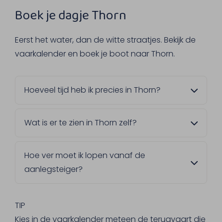
Boek je dagje Thorn
Eerst het water, dan de witte straatjes. Bekijk de
vaarkalender en boek je boot naar Thorn.
Hoeveel tijd heb ik precies in Thorn?
Dat bepaal je zelf. Kies in de vaarkalender
Wat is er te zien in Thorn zelf?
een terugvaart die bij jouw plannen past,
van een korte wandeling tot een langere
Het voormalige vorstendom en de Abdijkerk,
lunch in Thorn.
Hoe ver moet ik lopen vanaf de
waarvan het oudste gedeelte uit de 10e
aanlegsteiger?
eeuw stamt. Ook een wandeling in het
buitengebied tussen Thorn en Wessem is de
Niet ver, het centrum van Thorn ligt op
moeite waard, mocht je iets langer willen
ongeveer 10 minuten lopen van de steiger.
TIP
blijven.
Je hebt dus geen lange wandeling nodig
Kies in de vaarkalender meteen de terugvaart die