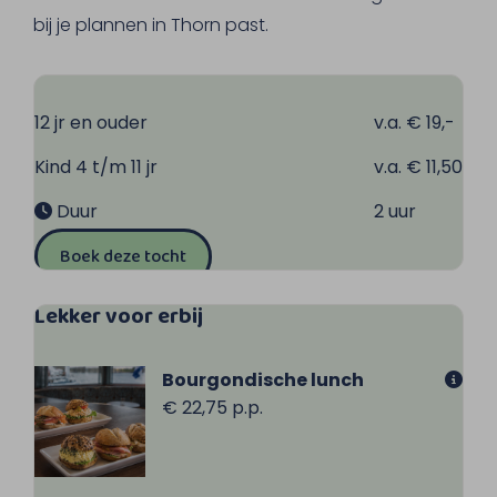
om het stadje te bereiken.
bij je plannen in Thorn past.
12 jr en ouder
v.a. € 19,-
Kind 4 t/m 11 jr
v.a. € 11,50
Duur
2 uur
Boek deze tocht
Lekker voor erbij
Bourgondische lunch
€ 22,75 p.p.