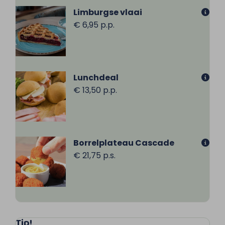
Limburgse vlaai
€ 6,95 p.p.
Lunchdeal
€ 13,50 p.p.
Borrelplateau Cascade
€ 21,75 p.s.
Tip!