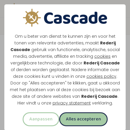
Boek direct je vaart
Terug
Om u beter van dienst te kunnen zijn en voor het
Tour de Thorn
tonen van relevante advertenties, maakt
Rederij
Cascade
gebruik van functionele, analytische, social
media, advertentie, affiliate en tracking
cookies
en
Vaar naar Thorn, stap van boord en kies zelf
vergelijkbare technologie, die door
Rederij Cascade
of derden worden geplaatst. Nadere informatie over
wanneer je terugvaart. Zo combineer je varen
deze cookies kunt u vinden in onze
cookies policy
.
met tijd in het witte stadje.
Door op "Alles accepteren" te klikken, gaat u akkoord
met het plaatsen van al deze cookies bij bezoek aan
Water en land in 1 activiteit
deze site of andere websites van
Rederij Cascade
.
Twee uur varen
Hier vindt u onze
privacy statement
verklaring.
Via Wessem en de Grote Heggeplas
Aanpassen
Alles accepteren
Uitstappen in het witte stadje