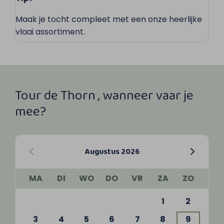
Maak je tocht compleet met een onze heerlijke
vlaai assortiment.
Tour de Thorn , wanneer vaar je
mee?
Augustus 2026
MA
DI
WO
DO
VR
ZA
ZO
1
2
3
4
5
6
7
8
9