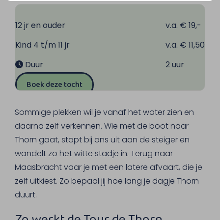
12 jr en ouder
v.a. € 19,-
Kind 4 t/m 11 jr
v.a. € 11,50
Duur
2 uur
Boek deze tocht
Sommige plekken wil je vanaf het water zien en
daarna zelf verkennen. Wie met de boot naar
Thorn gaat, stapt bij ons uit aan de steiger en
wandelt zo het witte stadje in. Terug naar
Maasbracht vaar je met een latere afvaart, die je
zelf uitkiest. Zo bepaal jij hoe lang je dagje Thorn
duurt.
Zo werkt de Tour de Thorn