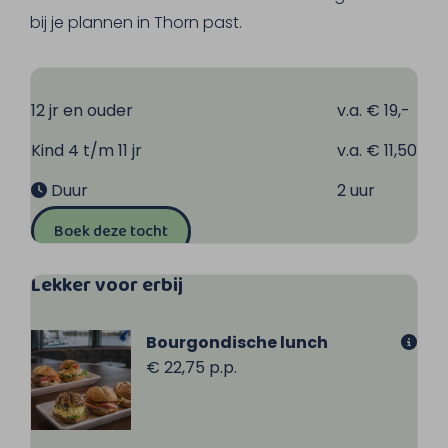
om het stadje te bereiken.
bij je plannen in Thorn past.
12 jr en ouder
v.a. € 19,-
Kind 4 t/m 11 jr
v.a. € 11,50
Duur
2 uur
Boek deze tocht
Lekker voor erbij
Bourgondische lunch
€ 22,75 p.p.