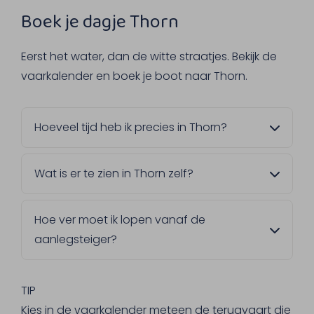
Boek je dagje Thorn
Eerst het water, dan de witte straatjes. Bekijk de
vaarkalender en boek je boot naar Thorn.
Hoeveel tijd heb ik precies in Thorn?
Dat bepaal je zelf. Kies in de vaarkalender
Wat is er te zien in Thorn zelf?
een terugvaart die bij jouw plannen past,
van een korte wandeling tot een langere
Het voormalige vorstendom en de Abdijkerk,
lunch in Thorn.
Hoe ver moet ik lopen vanaf de
waarvan het oudste gedeelte uit de 10e
aanlegsteiger?
eeuw stamt. Ook een wandeling in het
buitengebied tussen Thorn en Wessem is de
Niet ver, het centrum van Thorn ligt op
moeite waard, mocht je iets langer willen
ongeveer 10 minuten lopen van de steiger.
TIP
blijven.
Je hebt dus geen lange wandeling nodig
Kies in de vaarkalender meteen de terugvaart die