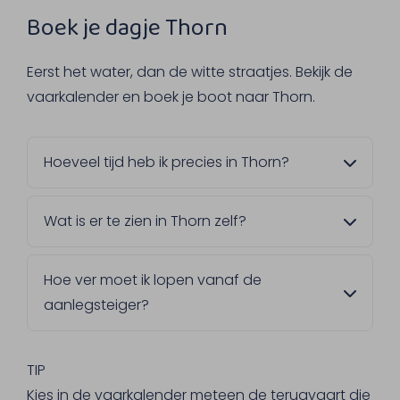
Boek je dagje Thorn
Eerst het water, dan de witte straatjes. Bekijk de
vaarkalender en boek je boot naar Thorn.
Hoeveel tijd heb ik precies in Thorn?
Dat bepaal je zelf. Kies in de vaarkalender
Wat is er te zien in Thorn zelf?
een terugvaart die bij jouw plannen past,
van een korte wandeling tot een langere
Het voormalige vorstendom en de Abdijkerk,
lunch in Thorn.
Hoe ver moet ik lopen vanaf de
waarvan het oudste gedeelte uit de 10e
aanlegsteiger?
eeuw stamt. Ook een wandeling in het
buitengebied tussen Thorn en Wessem is de
Niet ver, het centrum van Thorn ligt op
moeite waard, mocht je iets langer willen
ongeveer 10 minuten lopen van de steiger.
TIP
blijven.
Je hebt dus geen lange wandeling nodig
Kies in de vaarkalender meteen de terugvaart die