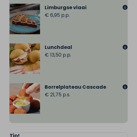
Limburgse vlaai
€ 6,95 p.p.
Lunchdeal
€ 13,50 p.p.
Borrelplateau Cascade
€ 21,75 p.s.
Tip!