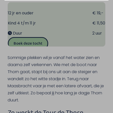
12 jr en ouder
€ 19,-
Kind 4 t/m 11 jr
€ 11,50
Duur
2 uur
Boek deze tocht
Sommige plekken wil je vanaf het water zien en
daarna zelf verkennen. Wie met de boot naar
Thorn gaat, stapt bij ons uit aan de steiger en
wandelt zo het witte stadje in. Terug naar
Maasbracht vaar je met een latere afvaart, die je
zelf uitkiest. Zo bepaal jij hoe lang je dagje Thorn
duurt.
Zo werkt de Tour de Thorn