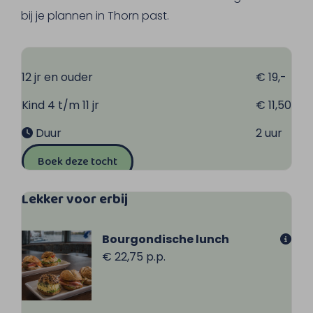
om het stadje te bereiken.
bij je plannen in Thorn past.
12 jr en ouder
€ 19,-
Kind 4 t/m 11 jr
€ 11,50
Duur
2 uur
Boek deze tocht
Lekker voor erbij
Bourgondische lunch
€ 22,75 p.p.