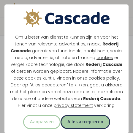
Boek direct je vaart
Terug
Om u beter van dienst te kunnen zijn en voor het
Tour de Thorn
tonen van relevante advertenties, maakt
Rederij
Cascade
gebruik van functionele, analytische, social
media, advertentie, affiliate en tracking
cookies
en
Vaar naar Thorn, stap van boord en kies zelf
vergelijkbare technologie, die door
Rederij Cascade
of derden worden geplaatst. Nadere informatie over
wanneer je terugvaart. Zo combineer je varen
deze cookies kunt u vinden in onze
cookies policy
.
met tijd in het witte stadje.
Door op "Alles accepteren" te klikken, gaat u akkoord
met het plaatsen van al deze cookies bij bezoek aan
Water en land in 1 activiteit
deze site of andere websites van
Rederij Cascade
.
Twee uur varen
Hier vindt u onze
privacy statement
verklaring.
Via Wessem en de Grote Heggeplas
Aanpassen
Alles accepteren
Uitstappen in het witte stadje